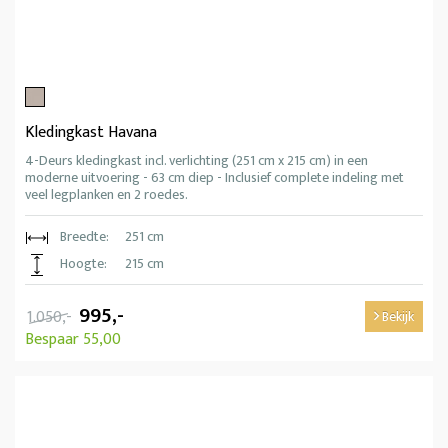
Kledingkast Havana
4-Deurs kledingkast incl. verlichting (251 cm x 215 cm) in een
moderne uitvoering - 63 cm diep - Inclusief complete indeling met
veel legplanken en 2 roedes.
Breedte:
251 cm
Hoogte:
215 cm
995,-
1.050,-
Bekijk
Bespaar 55,00