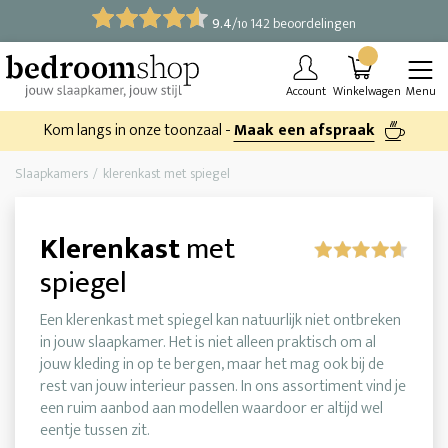
9.4
/
142 beoordelingen
10
Account
Winkelwagen
Menu
Kom langs in onze toonzaal -
Maak een afspraak
Slaapkamers
klerenkast met spiegel
Klerenkast
met
spiegel
Een klerenkast met spiegel kan natuurlijk niet ontbreken
in jouw slaapkamer. Het is niet alleen praktisch om al
jouw kleding in op te bergen, maar het mag ook bij de
rest van jouw interieur passen. In ons assortiment vind je
een ruim aanbod aan modellen waardoor er altijd wel
eentje tussen zit.