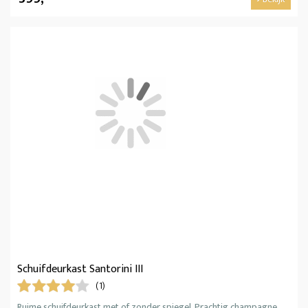
Schuifdeurkast Santorini III
(1)
Ruime schuifdeurkast met of zonder spiegel. Prachtig champagne