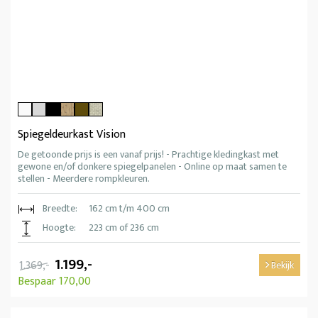
Spiegeldeurkast Vision
De getoonde prijs is een vanaf prijs! - Prachtige kledingkast met
gewone en/of donkere spiegelpanelen - Online op maat samen te
stellen - Meerdere rompkleuren.
Breedte:
162 cm t/m 400 cm
Hoogte:
223 cm of 236 cm
1.199,-
1.369,-
Bekijk
Bespaar 170,00