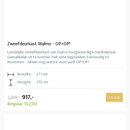
Zweefdeurkast Malmo - OP=OP!
Landelijke zweefdeurkast van Duitse hoogwaardige meubelplaat.
Gemakkelijk uit te breiden met exta legplanken. Eenvoudig te
monteren. - Alleen nog laatste voorraad! OP=OP!
Breedte:
271 cm
Hoogte:
210 cm
917,-
1.019,-
Bekijk
Bespaar 102,00