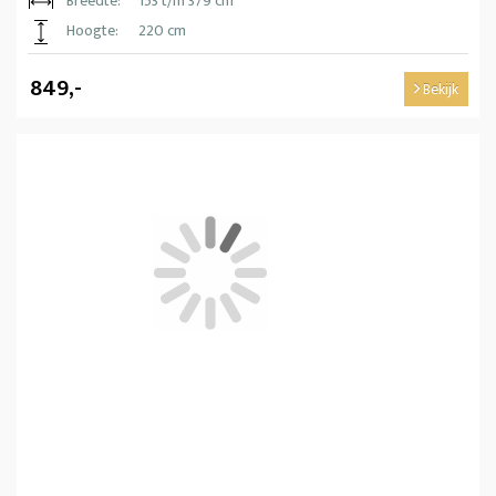
Breedte:
153 t/m 379 cm
Hoogte:
220 cm
849,-
Bekijk