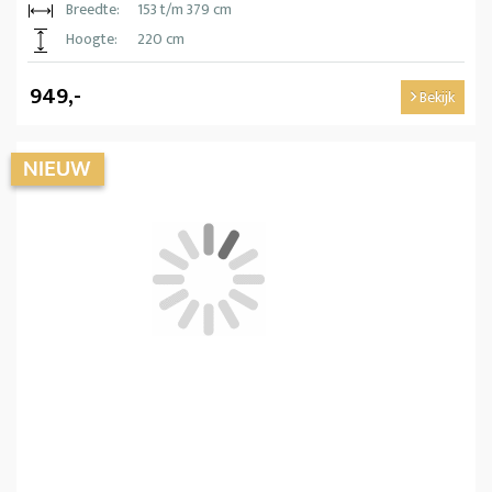
Breedte:
153 t/m 379 cm
Hoogte:
220 cm
949,-
Bekijk