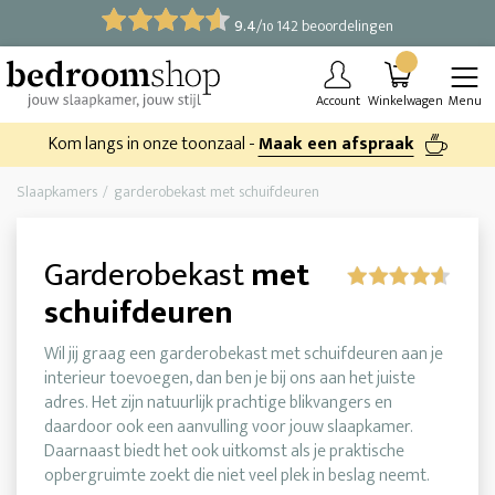
9.4
/
142 beoordelingen
10
Account
Winkelwagen
Menu
Kom langs in onze toonzaal -
Maak een afspraak
Slaapkamers
garderobekast met schuifdeuren
Garderobekast
met
schuifdeuren
Wil jij graag een garderobekast met schuifdeuren aan je
interieur toevoegen, dan ben je bij ons aan het juiste
adres. Het zijn natuurlijk prachtige blikvangers en
daardoor ook een aanvulling voor jouw slaapkamer.
Daarnaast biedt het ook uitkomst als je praktische
opbergruimte zoekt die niet veel plek in beslag neemt.