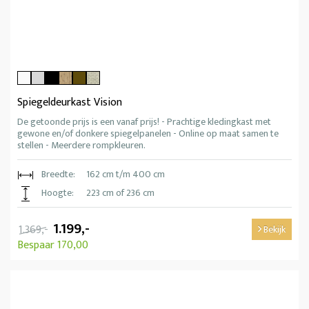
Spiegeldeurkast Vision
De getoonde prijs is een vanaf prijs! - Prachtige kledingkast met
gewone en/of donkere spiegelpanelen - Online op maat samen te
stellen - Meerdere rompkleuren.
Breedte:
162 cm t/m 400 cm
Hoogte:
223 cm of 236 cm
1.199,-
1.369,-
Bekijk
Bespaar 170,00