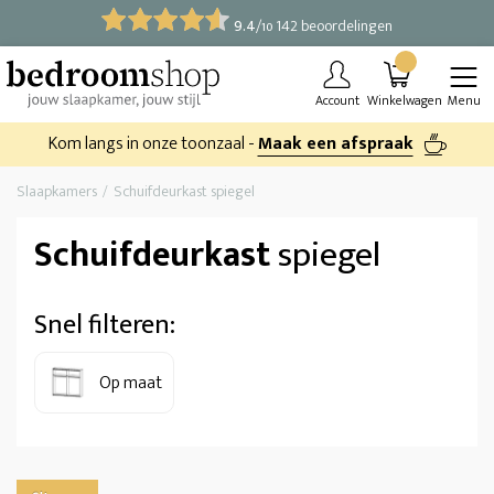
9.4
/
142 beoordelingen
10
Account
Winkelwagen
Menu
Kom langs in onze toonzaal -
Maak een afspraak
Slaapkamers
Schuifdeurkast spiegel
Schuifdeurkast
spiegel
Snel filteren:
Op maat