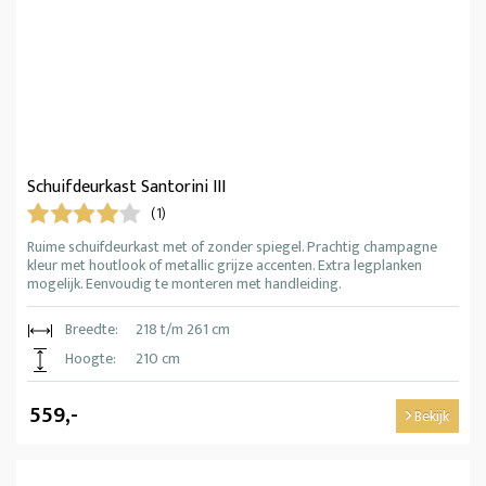
Schuifdeurkast Santorini III
(1)
Ruime schuifdeurkast met of zonder spiegel. Prachtig champagne
kleur met houtlook of metallic grijze accenten. Extra legplanken
mogelijk. Eenvoudig te monteren met handleiding.
Breedte:
218 t/m 261 cm
Hoogte:
210 cm
559,-
Bekijk