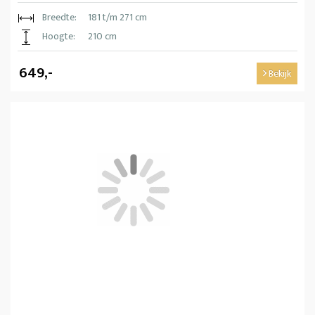
Breedte:
181 t/m 271 cm
Hoogte:
210 cm
649,-
Bekijk