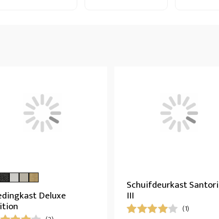
Schuifdeurkast Santori
edingkast Deluxe
III
ition
(1)