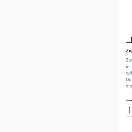
Zw
Zwe
in 
opt
Dui
mo