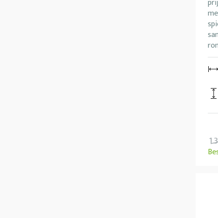
pri
me
spi
sa
ro
1.
Be