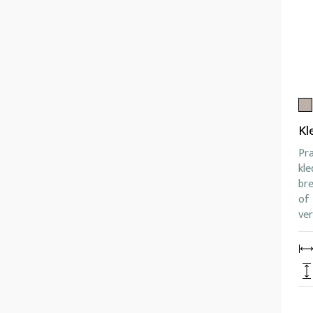
Kl
Pr
kle
br
of 
ver