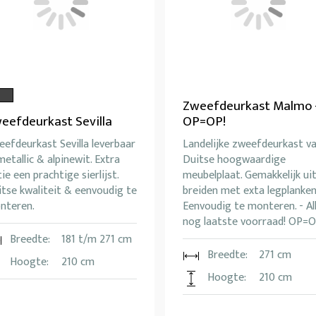
Zweefdeurkast Malmo 
eefdeurkast Sevilla
OP=OP!
efdeurkast Sevilla leverbaar
Landelijke zweefdeurkast v
metallic & alpinewit. Extra
Duitse hoogwaardige
ie een prachtige sierlijst.
meubelplaat. Gemakkelijk uit
tse kwaliteit & eenvoudig te
breiden met exta legplanken
nteren.
Eenvoudig te monteren. - Al
nog laatste voorraad! OP=O
Breedte:
181 t/m 271 cm
Breedte:
271 cm
Hoogte:
210 cm
Hoogte:
210 cm