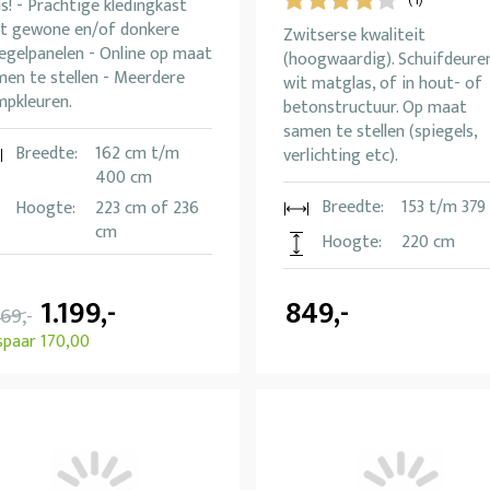
(1)
js! - Prachtige kledingkast
t gewone en/of donkere
Zwitserse kwaliteit
egelpanelen - Online op maat
(hoogwaardig). Schuifdeuren
men te stellen - Meerdere
wit matglas, of in hout- of
mpkleuren.
betonstructuur. Op maat
samen te stellen (spiegels,
Breedte:
162 cm t/m
verlichting etc).
400 cm
Breedte:
153 t/m 379
Hoogte:
223 cm of 236
cm
Hoogte:
220 cm
1.199,-
849,-
369,-
spaar 170,00