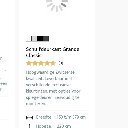
-
Schuifdeurkast Grande
Classic
an
(3)
 te
Hoogwaardige Zwitserse
.
kwaliteit. Leverbaar in 4
leen
verschillende exclusieve
P!
kleurtinten, met opties voor
spiegeldeuren. Eenvoudig te
monteren.
Breedte:
153 t/m 379 cm
Hoogte:
220 cm