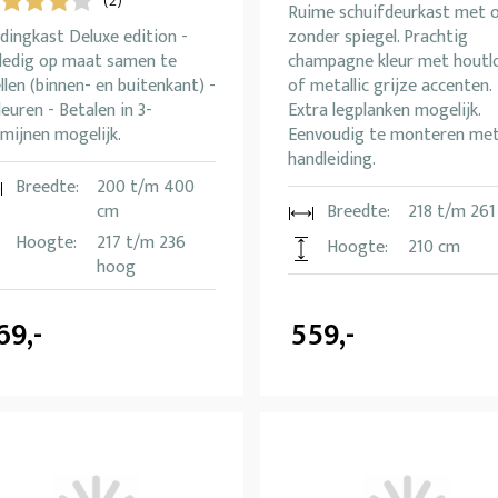
(2)
Ruime schuifdeurkast met 
dingkast Deluxe edition -
zonder spiegel. Prachtig
lledig op maat samen te
champagne kleur met houtl
llen (binnen- en buitenkant) -
of metallic grijze accenten.
leuren - Betalen in 3-
Extra legplanken mogelijk.
mijnen mogelijk.
Eenvoudig te monteren me
handleiding.
Breedte:
200 t/m 400
cm
Breedte:
218 t/m 261
Hoogte:
217 t/m 236
Hoogte:
210 cm
hoog
69,-
559,-