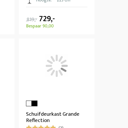
Hoogte:
223 cm
729,-
819,-
Bespaar 90,00
Schuifdeurkast Grande
Reflection