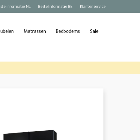
stelinformatie NL
Bestelinformatie BE
Klantenservice
eubelen
Matrassen
Bedbodems
Sale