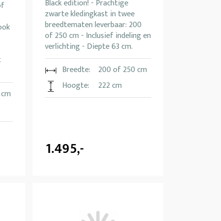
Black edition! - Prachtige
of
zwarte kledingkast in twee
breedtematen leverbaar: 200
ook
of 250 cm - Inclusief indeling en
verlichting - Diepte 63 cm.
t
Breedte:
200 of 250 cm
Hoogte:
222 cm
 cm
1.495,-