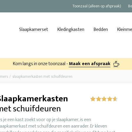
Toonzaal (alleen op afspraak)
Be
Slaapkamerset
Kledingkasten
Bedden
Kleinm
Kom langs in onze toonzaal -
Maak een afspraak
amers
slaapkamerkasten met schuifdeuren
Slaapkamerkasten
met schuifdeuren
ls je een kast zoekt voor op je slaapkamer, is een
laapkamerkast met schuifdeuren een aanrader. Er kleven