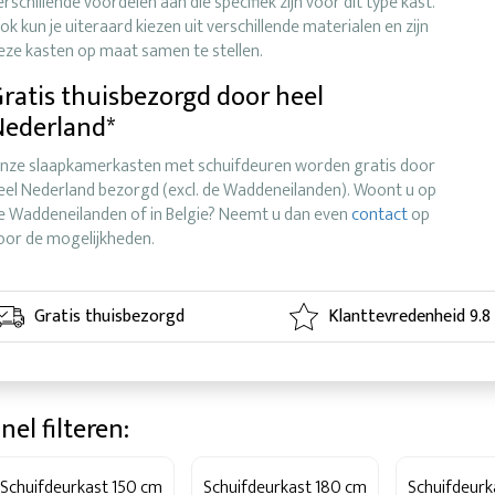
erschillende voordelen aan die specifiek zijn voor dit type kast.
ok kun je uiteraard kiezen uit verschillende materialen en zijn
eze kasten op maat samen te stellen.
ratis thuisbezorgd door heel
Nederland*
nze slaapkamerkasten met schuifdeuren worden gratis door
eel Nederland bezorgd (excl. de Waddeneilanden). Woont u op
e Waddeneilanden of in Belgie? Neemt u dan even
contact
op
oor de mogelijkheden.
Gratis thuisbezorgd
Klanttevredenheid 9.8
nel filteren:
Schuifdeurkast 150 cm
Schuifdeurkast 180 cm
Schuifdeur