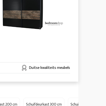
Duitse kwaliteits meubels
kast 200 cm
Schuifdeurkast 300 cm
Schuifdeurkast 400 c