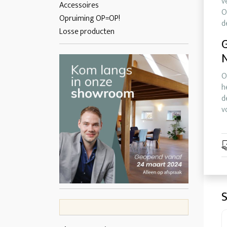
v
Accessoires
O
Opruiming OP=OP!
d
Losse producten
G
O
h
d
v
S