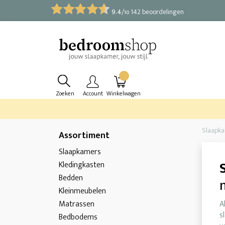
9.4
/
142 beoordelingen
10
Zoeken
Account
Winkelwagen
Slaapk
Assortiment
Slaapkamers
Kledingkasten
Bedden
Kleinmeubelen
Matrassen
A
s
Bedbodems