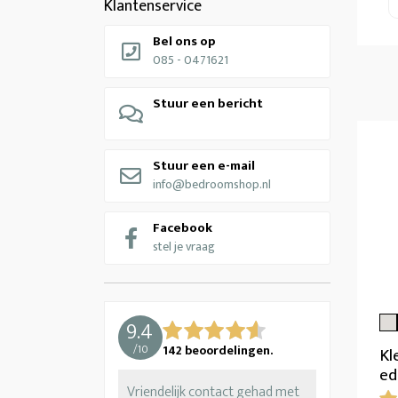
Klantenservice
Bel ons op
085 - 0471621
Stuur een bericht
Stuur een e-mail
info@bedroomshop.nl
Facebook
stel je vraag
9.4
/
10
142
beoordelingen.
Kl
ed
Vriendelijk contact gehad met