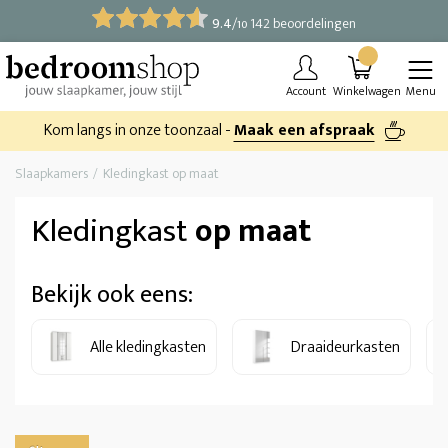
9.4
/
142 beoordelingen
10
Account
Winkelwagen
Menu
Kom langs in onze toonzaal -
Maak een afspraak
Slaapkamers
Kledingkast op maat
Kledingkast
op maat
Bekijk ook eens:
Alle kledingkasten
Draaideurkasten