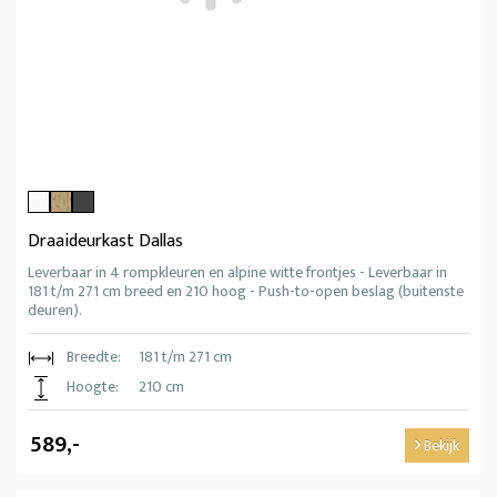
Draaideurkast Dallas
Leverbaar in 4 rompkleuren en alpine witte frontjes - Leverbaar in
181 t/m 271 cm breed en 210 hoog - Push-to-open beslag (buitenste
deuren).
Breedte:
181 t/m 271 cm
Hoogte:
210 cm
589,-
Bekijk