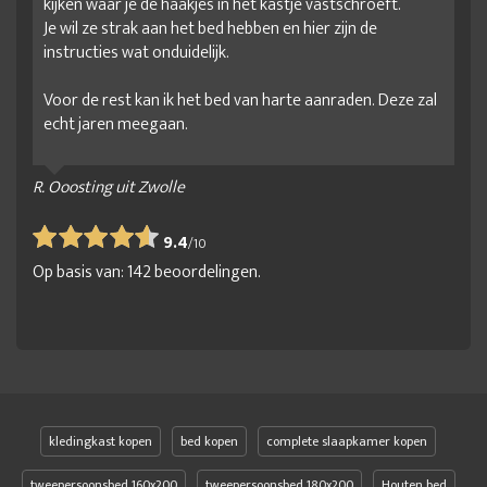
kijken waar je de haakjes in het kastje vastschroeft.
Je wil ze strak aan het bed hebben en hier zijn de
instructies wat onduidelijk.
Voor de rest kan ik het bed van harte aanraden. Deze zal
echt jaren meegaan.
R. Ooosting uit Zwolle
9.4
/
10
Op basis van:
142
beoordelingen.
kledingkast kopen
bed kopen
complete slaapkamer kopen
tweepersoonsbed 160x200
tweepersoonsbed 180x200
Houten bed