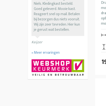
Dr
Niels. Kledingkast besteld.
mo
Goed geleverd. Mooie kast.
dra
Reageert snel op mail. Betalen
op
bij bezorgen dus niets vooruit.
mo
Wij zijn zeer tevreden. Hier kun
je gerust wat bestellen.
Keijzer
» Meer ervaringen
1