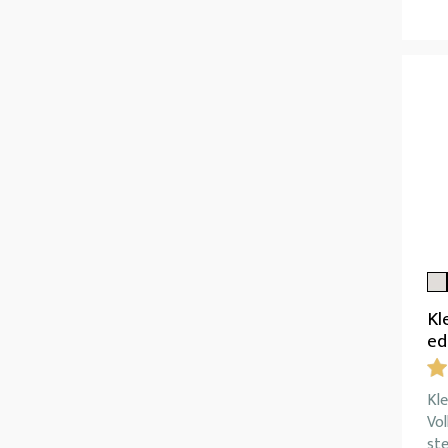
Kl
ed
Kle
Vo
ste