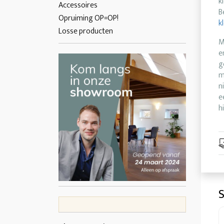
k
Accessoires
B
Opruiming OP=OP!
k
Losse producten
M
e
g
m
n
e
h
S