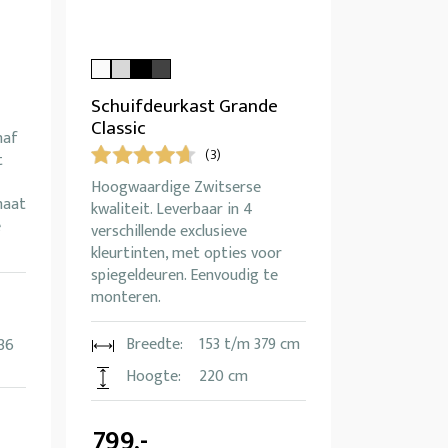
Schuifdeurkast Grande
Classic
naf
(3)
t
Hoogwaardige Zwitserse
maat
kwaliteit. Leverbaar in 4
e
verschillende exclusieve
kleurtinten, met opties voor
spiegeldeuren. Eenvoudig te
monteren.
Breedte:
153 t/m 379 cm
36
Hoogte:
220 cm
799,-