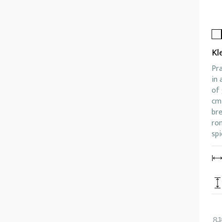
Kl
Pra
in 
of 
cm
br
rom
spi
81