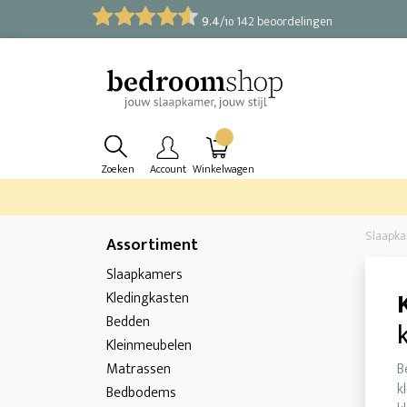
9.4
/
142 beoordelingen
10
Zoeken
Account
Winkelwagen
Slaapk
Assortiment
Slaapkamers
Kledingkasten
Bedden
Kleinmeubelen
Matrassen
B
k
Bedbodems