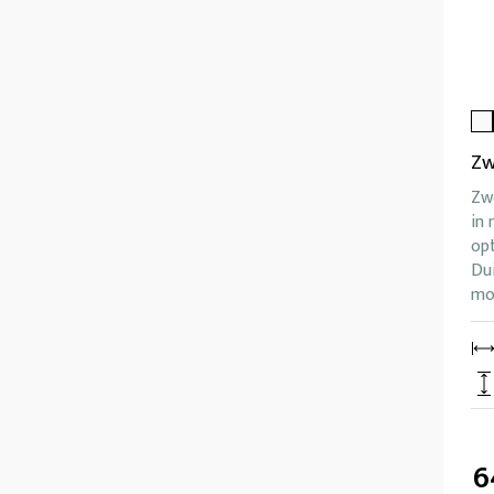
Zw
Zwe
in 
opt
Dui
mo
6