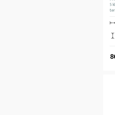
5 k
ter
8