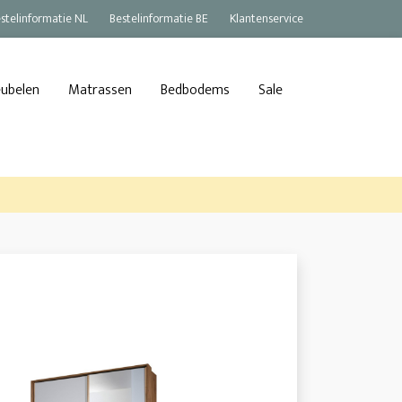
stelinformatie NL
Bestelinformatie BE
Klantenservice
eubelen
Matrassen
Bedbodems
Sale