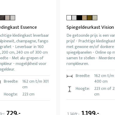
edingkast Essence
Spiegeldeurkast Vision
chtige kledingkast leverbaar
De getoonde prijs is een va
alpinewit, champagne, fango
prijs! - Prachtige kledingkas
grafiet - Leverbaar in 160
met gewone en/of donkere
, 200 cm, 240 cm of 300 cm
spiegelpanelen - Online op 
eedte - Met alu-grepen of
samen te stellen - Meerder
pkleur - mogelijkheid voor
rompkleuren.
egeldeur.
Breedte:
162 cm t/m
Breedte:
162 cm t/m 301
400 cm
cm
Hoogte:
223 cm of 2
Hoogte:
223 cm
cm
729,-
1.199,-
9,-
1.369,-