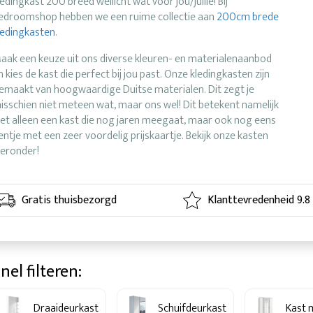
ledingkast 200 breed wellicht wat voor jou/jullie! Bij
edroomshop hebben we een ruime collectie aan
200cm brede
ledingkasten
.
aak een keuze uit ons diverse kleuren- en materialenaanbod
n kies de kast die perfect bij jou past. Onze kledingkasten zijn
emaakt van hoogwaardige Duitse materialen. Dit zegt je
isschien niet meteen wat, maar ons wel! Dit betekent namelijk
iet alleen een kast die nog jaren meegaat, maar ook nog eens
entje met een zeer voordelig prijskaartje. Bekijk onze kasten
ieronder!
Gratis thuisbezorgd
Klanttevredenheid 9.8
nel filteren:
Draaideurkast
Schuifdeurkast
Kast 