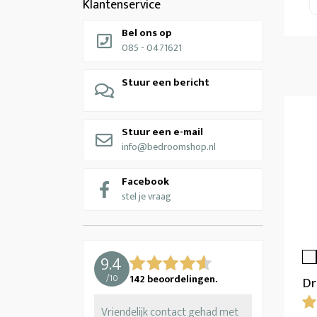
Klantenservice
Bel ons op
085 - 0471621
Stuur een bericht
Stuur een e-mail
info@bedroomshop.nl
Facebook
stel je vraag
9.4
/
10
142
beoordelingen.
Dr
Vriendelijk contact gehad met