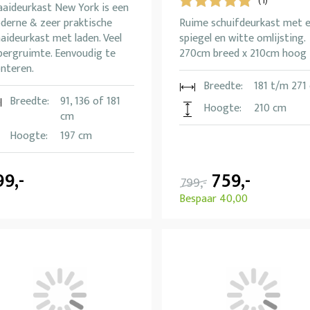
(1)
aaideurkast New York is een
derne & zeer praktische
Ruime schuifdeurkast met 
aideurkast met laden. Veel
spiegel en witte omlijsting.
bergruimte. Eenvoudig te
270cm breed x 210cm hoog
nteren.
Breedte:
181 t/m 271
Breedte:
91, 136 of 181
Hoogte:
210 cm
cm
Hoogte:
197 cm
99,-
759,-
799,-
Bespaar 40,00