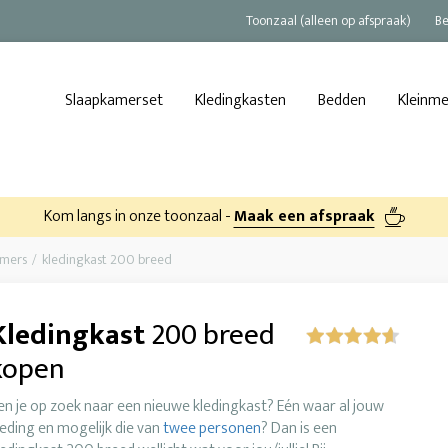
Toonzaal (alleen op afspraak)
Be
Slaapkamerset
Kledingkasten
Bedden
Kleinm
Kom langs in onze toonzaal -
Maak een afspraak
amers
kledingkast 200 breed
Kledingkast
200 breed
kopen
en je op zoek naar een nieuwe kledingkast? Eén waar al jouw
leding en mogelijk die van
twee personen
? Dan is een