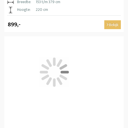
Breedte:
153 t/m 379 cm
Hoogte:
220 cm
899,-
Bekijk