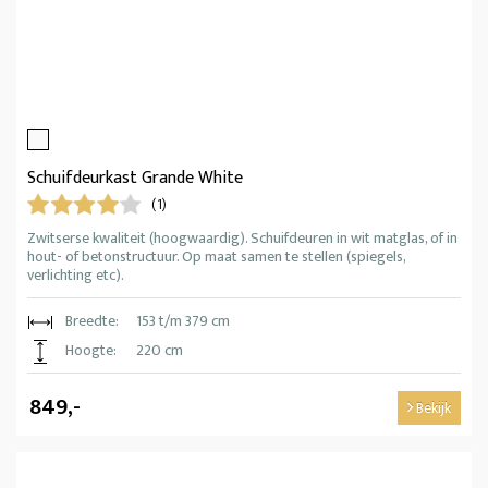
Schuifdeurkast Grande White
(1)
Zwitserse kwaliteit (hoogwaardig). Schuifdeuren in wit matglas, of in
hout- of betonstructuur. Op maat samen te stellen (spiegels,
verlichting etc).
Breedte:
153 t/m 379 cm
Hoogte:
220 cm
849,-
Bekijk