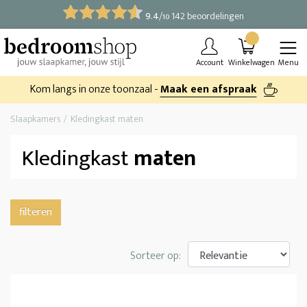
9.4
/
142 beoordelingen
10
Account
Winkelwagen
Menu
Kom langs in onze toonzaal -
Maak een afspraak
Slaapkamers
Kledingkast maten
Kledingkast
maten
filteren
Sorteer op: