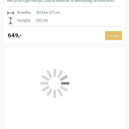
een prachtige sierlijst. Duitse kwaliteit & eenvoudig te monteren.
Breedte:
181 t/m 271 cm
Hoogte:
210 cm
649,-
Bekijk