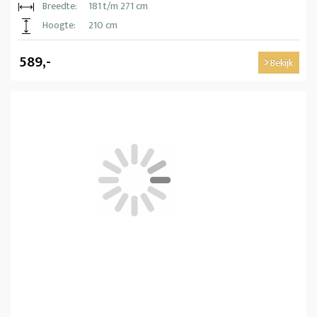
Breedte:
181 t/m 271 cm
Hoogte:
210 cm
589,-
Bekijk