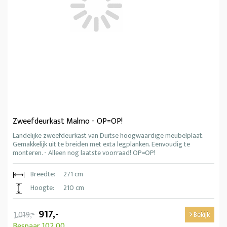
Zweefdeurkast Malmo - OP=OP!
Landelijke zweefdeurkast van Duitse hoogwaardige meubelplaat.
Gemakkelijk uit te breiden met exta legplanken. Eenvoudig te
monteren. - Alleen nog laatste voorraad! OP=OP!
Breedte:
271 cm
Hoogte:
210 cm
917,-
1.019,-
Bekijk
Bespaar 102,00