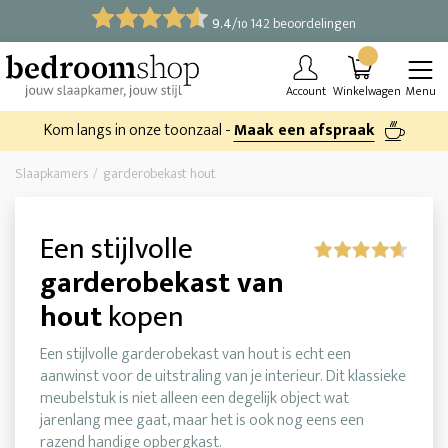
9.4
/
142 beoordelingen
10
Account
Winkelwagen
Menu
Kom langs in onze toonzaal -
Maak een afspraak
Slaapkamers
garderobekast hout
Een stijlvolle
garderobekast van
hout
kopen
Een stijlvolle garderobekast van hout is echt een
aanwinst voor de uitstraling van je interieur. Dit klassieke
meubelstuk is niet alleen een degelijk object wat
jarenlang mee gaat, maar het is ook nog eens een
razend handige opbergkast.