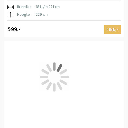
Breedte:
181 t/m 271 cm
Hoogte:
229 cm
599,-
Bekijk