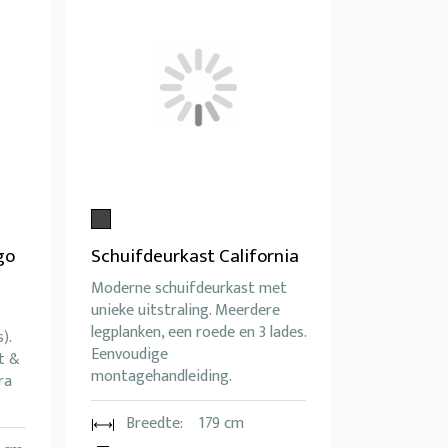
go
Schuifdeurkast California
Moderne schuifdeurkast met
unieke uitstraling. Meerdere
legplanken, een roede en 3 lades.
).
Eenvoudige
t &
montagehandleiding.
ra
Breedte:
179 cm