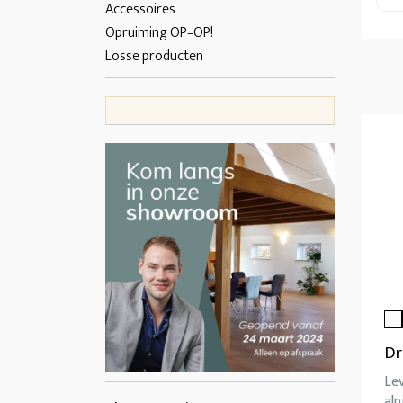
Accessoires
Opruiming OP=OP!
Losse producten
Dr
Le
alp