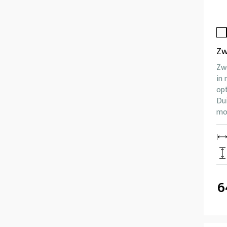
Zw
Zwe
in 
opt
Dui
mo
6