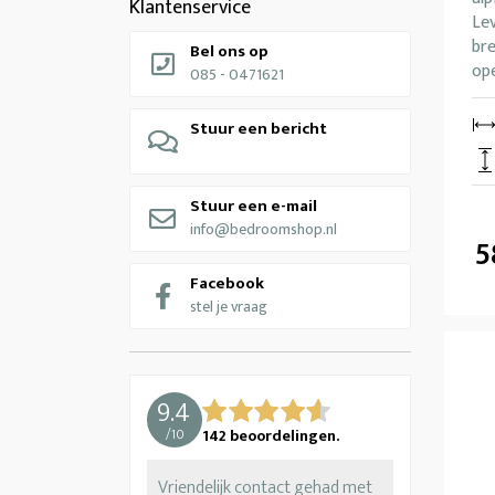
Klantenservice
Lev
br
Bel ons op
ope
085 - 0471621
Stuur een bericht
Stuur een e-mail
info@bedroomshop.nl
5
Facebook
stel je vraag
9.4
/
10
142
beoordelingen.
Vriendelijk contact gehad met