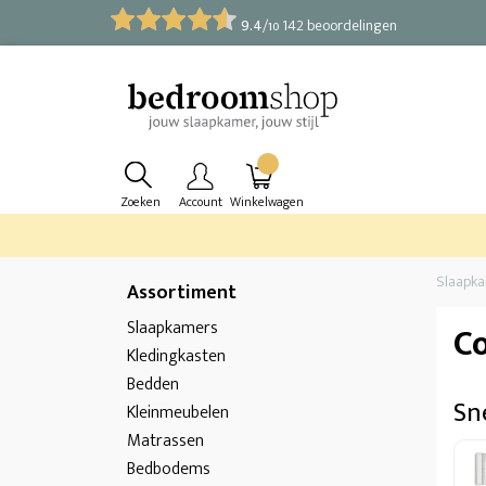
9.4
/
142 beoordelingen
10
Zoeken
Account
Winkelwagen
Slaapk
Assortiment
Slaapkamers
C
Kledingkasten
Bedden
Sne
Kleinmeubelen
Matrassen
Bedbodems