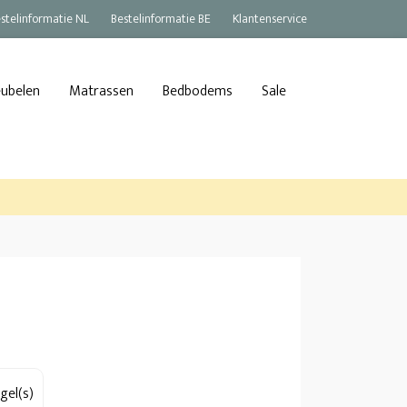
stelinformatie NL
Bestelinformatie BE
Klantenservice
eubelen
Matrassen
Bedbodems
Sale
gel(s)