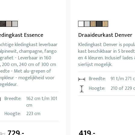
edingkast Essence
Draaideurkast Denver
chtige kledingkast leverbaar
Kledingkast Denver is popul
alpinewit, champagne, fango
kast beschikbaar in 5 breed
grafiet - Leverbaar in 160
en 4 kleuren. Inclusief lades
, 200 cm, 240 cm of 300 cm
sierlijst mogelijk.
eedte - Met alu-grepen of
pkleur - mogelijkheid voor
Breedte:
91 t/m 271 
egeldeur.
Hoogte:
210 of 229 
Breedte:
162 cm t/m 301
cm
Hoogte:
223 cm
729,-
419,-
9,-