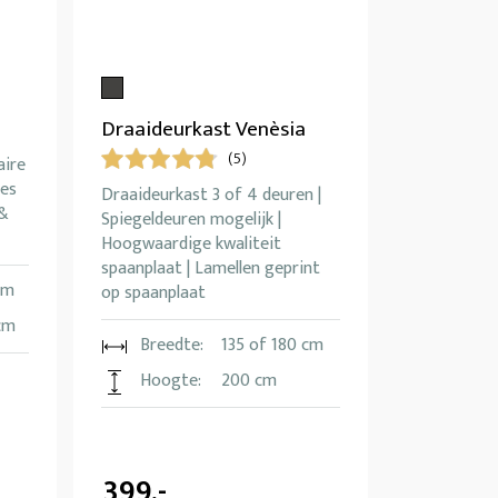
Draaideurkast Venèsia
(5)
aire
tes
Draaideurkast 3 of 4 deuren |
 &
Spiegeldeuren mogelijk |
Hoogwaardige kwaliteit
spaanplaat | Lamellen geprint
cm
op spaanplaat
cm
Breedte:
135 of 180 cm
Hoogte:
200 cm
399,-