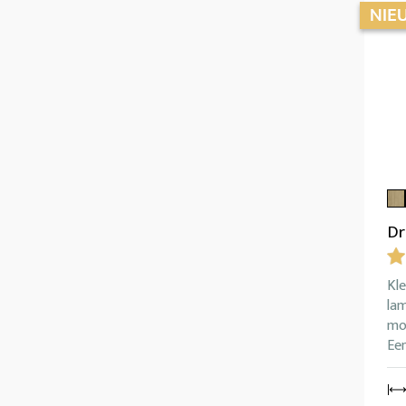
Dr
Kl
lam
mog
Ee