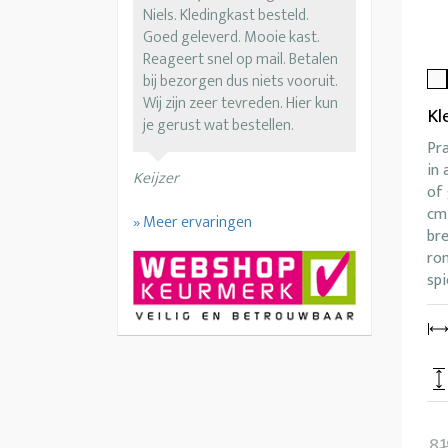
Niels. Kledingkast besteld.
Goed geleverd. Mooie kast.
Reageert snel op mail. Betalen
bij bezorgen dus niets vooruit.
Wij zijn zeer tevreden. Hier kun
Kl
je gerust wat bestellen.
Pra
in 
Keijzer
of 
cm
» Meer ervaringen
br
rom
spi
81