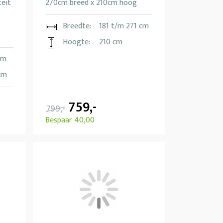
teit
270cm breed x 210cm hoog
Breedte:
181 t/m 271 cm
Hoogte:
210 cm
cm
cm
759,-
799,-
Bespaar 40,00