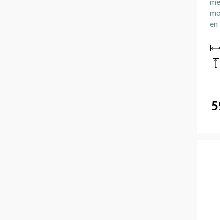
me
mon
en 
5