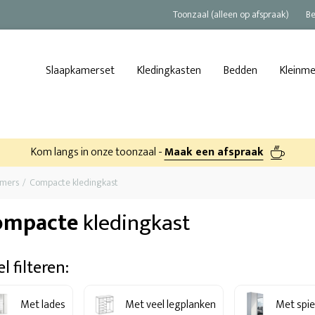
Toonzaal (alleen op afspraak)
Be
Slaapkamerset
Kledingkasten
Bedden
Kleinm
Kom langs in onze toonzaal -
Maak een afspraak
amers
Compacte kledingkast
ompacte
kledingkast
l filteren:
Met lades
Met veel legplanken
Met spie