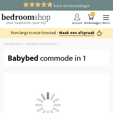
9.4
/
142 beoordelingen
10
Account
Winkelwagen
Menu
Kom langs in onze toonzaal -
Maak een afspraak
Slaapkamers
babybed commode in 1
Babybed
commode in 1