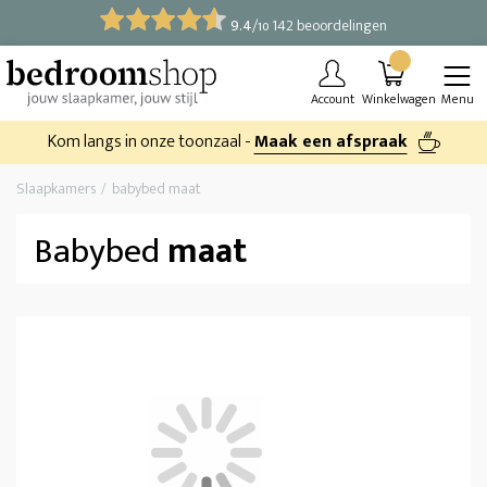
9.4
/
142 beoordelingen
10
Account
Winkelwagen
Menu
Kom langs in onze toonzaal -
Maak een afspraak
Slaapkamers
babybed maat
Babybed
maat