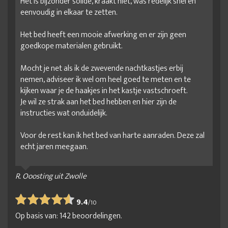
Het is bijzonder solide, kraakt niet, was redelijk snel en
eenvoudig in elkaar te zetten.
Het bed heeft een mooie afwerking en er zijn geen
goedkope materialen gebruikt.
Mocht je net als ik de zwevende nachtkastjes erbij
nemen, adviseer ik wel om heel goed te meten en te
kijken waar je de haakjes in het kastje vastschroeft.
Je wil ze strak aan het bed hebben en hier zijn de
instructies wat onduidelijk.
Voor de rest kan ik het bed van harte aanraden. Deze zal
echt jaren meegaan.
R. Ooosting uit Zwolle
9.4
/
10
Op basis van:
142
beoordelingen.