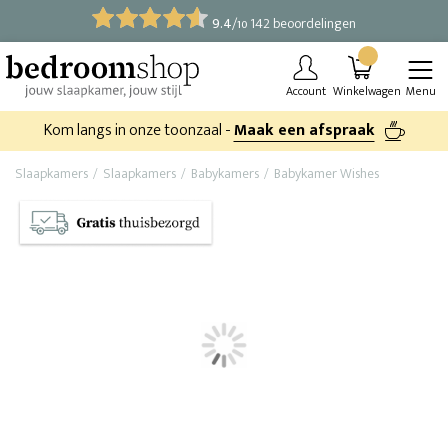
9.4
/
142 beoordelingen
10
Account
Winkelwagen
Menu
Kom langs in onze toonzaal -
Maak een afspraak
Slaapkamers
Slaapkamers
Babykamers
Babykamer Wishes