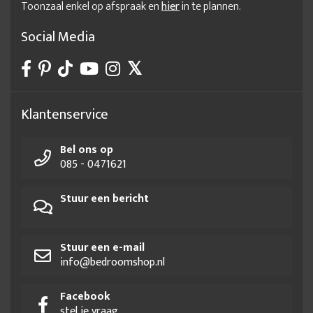
Toonzaal enkel op afspraak en
hier
in te plannen.
inrichting babykamer
interieur babykamer
kinderkamer 3 delig
kleine babykamer
Social Media
kleine babykamer inrichten
kosten babykamer
luxe babykamer
meubelen babykamer
mini babykamer
minimalistische babykamer
moderne babykamer
Klantenservice
mooiste babykamers
neutrale babykamer
Bel ons op
nieuwe babykamer
online babykamer inrichten
085 - 0471621
outlet babykamer
prijs babykamer
sale babykamer
Stuur een bericht
schattige babykamer
smalle babykamer
volledige babykamer
Stuur een e-mail
info@bedroomshop.nl
Facebook
stel je vraag