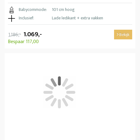
Babycommode:
101 cm hoog
Inclusief:
Lade ledikant + extra vakken
1.069,-
1.186,-
Bekijk
Bespaar 117,00