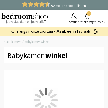
9.4
/
142 beoordelingen
10
Account
Winkelwagen
Menu
Kom langs in onze toonzaal -
Maak een afspraak
Slaapkamers
babykamer winkel
Babykamer
winkel