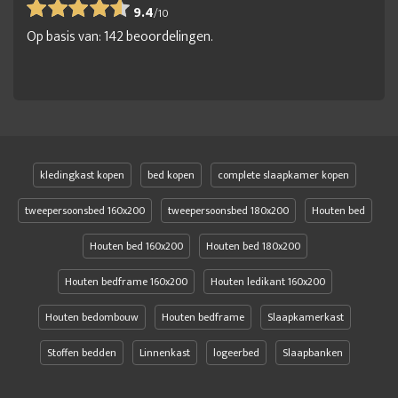
9.4
/
10
Op basis van:
142
beoordelingen.
kledingkast kopen
bed kopen
complete slaapkamer kopen
tweepersoonsbed 160x200
tweepersoonsbed 180x200
Houten bed
Houten bed 160x200
Houten bed 180x200
Houten bedframe 160x200
Houten ledikant 160x200
Houten bedombouw
Houten bedframe
Slaapkamerkast
Stoffen bedden
Linnenkast
logeerbed
Slaapbanken