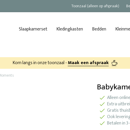
Toonzaal (alleen op afspraak)
Be
Slaapkamerset
Kledingkasten
Bedden
Kleinm
Kom langs in onze toonzaal -
Maak een afspraak
Moments
Babykam
Alleen onlin
Extra uitbre
Gratis thuis
Ook levering
Betalen in 3