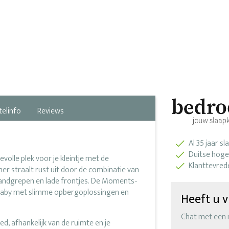
telinfo
Reviews
Al 35 jaar s
Duitse hoge
volle plek voor je kleintje met de
Klanttevred
er straalt rust uit door de combinatie van
handgrepen en lade frontjes. De Moments-
je baby met slimme opbergoplossingen en
Heeft u v
Chat met een
ed, afhankelijk van de ruimte en je