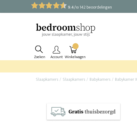
9.4
/
142 beoordelingen
10
Zoeken
Account
Winkelwagen
Slaapkamers
Slaapkamers
Babykamers
Babykamer 