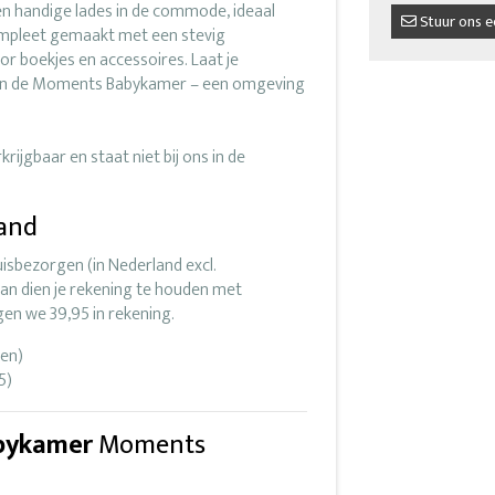
n handige lades in de commode, ideaal
Stuur ons e
ompleet gemaakt met een stevig
r boekjes en accessoires. Laat je
 van de Moments Babykamer – een omgeving
ijgbaar en staat niet bij ons in de
land
isbezorgen (in Nederland excl.
dan dien je rekening te houden met
gen we 39,95 in rekening.
den)
5)
bykamer
Moments