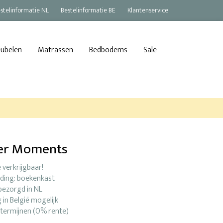
stelinformatie NL
Bestelinformatie BE
Klantenservice
eubelen
Matrassen
Bedbodems
Sale
er Moments
e verkrijgbaar!
iding: boekenkast
bezorgd in NL
 in België mogelijk
-termijnen (0% rente)