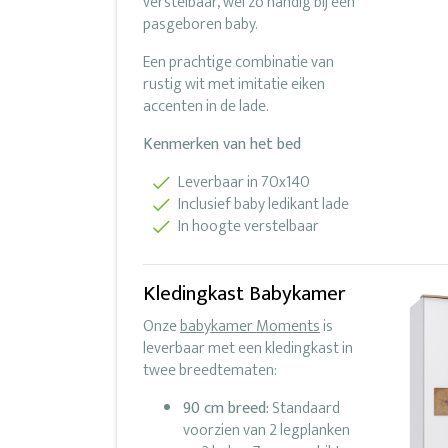
verstelbaar, wel zo handig bij een
pasgeboren baby.
Een prachtige combinatie van
rustig wit met imitatie eiken
accenten in de lade.
Kenmerken van het bed
Leverbaar in 70x140
Inclusief baby ledikant lade
In hoogte verstelbaar
Kledingkast Babykamer
Onze
babykamer Moments
is
leverbaar met een kledingkast in
twee breedtematen:
90 cm breed:
Standaard
voorzien van 2 legplanken