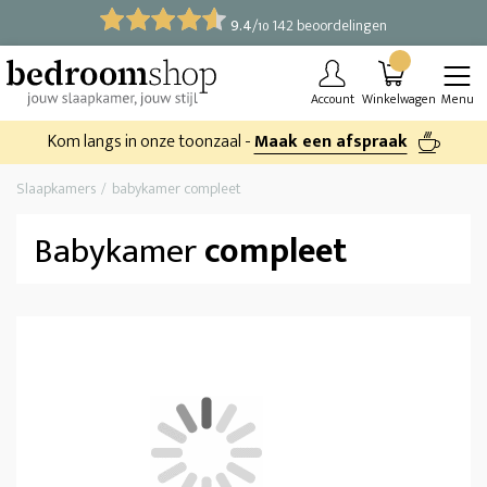
9.4
/
142 beoordelingen
10
Account
Winkelwagen
Menu
Kom langs in onze toonzaal -
Maak een afspraak
Slaapkamers
babykamer compleet
Babykamer
compleet