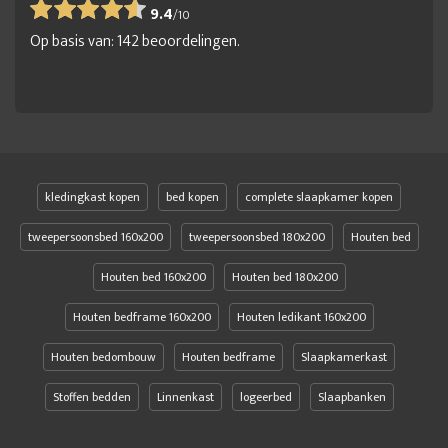
9.4
/
10
Op basis van:
142
beoordelingen.
kledingkast kopen
bed kopen
complete slaapkamer kopen
tweepersoonsbed 160x200
tweepersoonsbed 180x200
Houten bed
Houten bed 160x200
Houten bed 180x200
Houten bedframe 160x200
Houten ledikant 160x200
Houten bedombouw
Houten bedframe
Slaapkamerkast
Stoffen bedden
Linnenkast
logeerbed
Slaapbanken