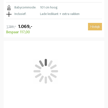
Babycommode:
101 cm hoog
Inclusief:
Lade ledikant + extra vakken
1.069,-
1.186,-
Bekijk
Bespaar 117,00