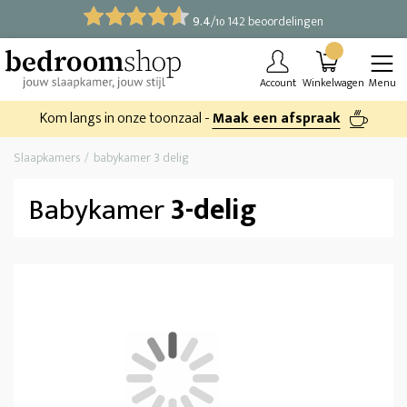
9.4
/
142 beoordelingen
10
Account
Winkelwagen
Menu
Kom langs in onze toonzaal -
Maak een afspraak
Slaapkamers
babykamer 3 delig
Babykamer
3-delig