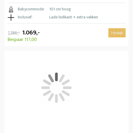
Babycommode:
101 cm hoog
Inclusief:
Lade ledikant + extra vakken
1.069,-
1.186,-
Bekijk
Bespaar 117,00