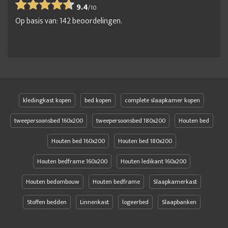
9.4
/
10
Op basis van:
142
beoordelingen.
kledingkast kopen
bed kopen
complete slaapkamer kopen
tweepersoonsbed 160x200
tweepersoonsbed 180x200
Houten bed
Houten bed 160x200
Houten bed 180x200
Houten bedframe 160x200
Houten ledikant 160x200
Houten bedombouw
Houten bedframe
Slaapkamerkast
Stoffen bedden
Linnenkast
logeerbed
Slaapbanken