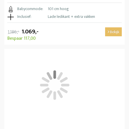
Babycommode:
101 cm hoog
Inclusief:
Lade ledikant + extra vakken
1.069,-
1.186,-
Bekijk
Bespaar 117,00