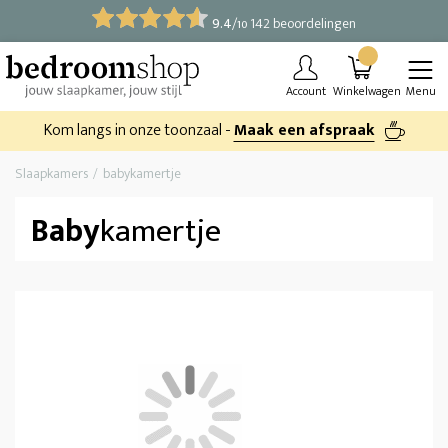
9.4
/
142 beoordelingen
10
Account
Winkelwagen
Menu
Kom langs in onze toonzaal -
Maak een afspraak
Slaapkamers
babykamertje
Baby
kamertje