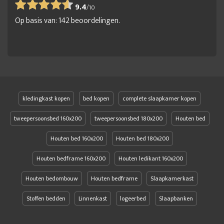
9.4
/
10
Op basis van:
142
beoordelingen.
kledingkast kopen
bed kopen
complete slaapkamer kopen
tweepersoonsbed 160x200
tweepersoonsbed 180x200
Houten bed
Houten bed 160x200
Houten bed 180x200
Houten bedframe 160x200
Houten ledikant 160x200
Houten bedombouw
Houten bedframe
Slaapkamerkast
Stoffen bedden
Linnenkast
logeerbed
Slaapbanken