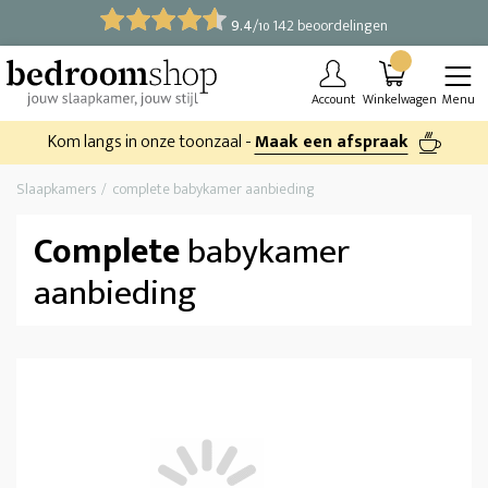
9.4
/
142 beoordelingen
10
Account
Winkelwagen
Menu
Kom langs in onze toonzaal -
Maak een afspraak
Slaapkamers
complete babykamer aanbieding
Complete
babykamer
aanbieding