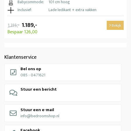
Babycommode:
101 cm hoog
Inclusief:
Lade ledikant + extra vakken
1.189,-
1.315,-
Bekijk
Bespaar 126,00
Klantenservice
Bel ons op
085 - 0471621
Stuur een bericht
Stuur een e-mail
info@bedroomshop.nl
Facebook