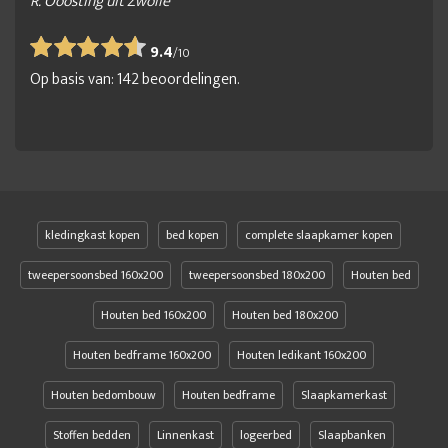
R. Ooosting uit Zwolle
9.4
/
10
Op basis van:
142
beoordelingen.
kledingkast kopen
bed kopen
complete slaapkamer kopen
tweepersoonsbed 160x200
tweepersoonsbed 180x200
Houten bed
Houten bed 160x200
Houten bed 180x200
Houten bedframe 160x200
Houten ledikant 160x200
Houten bedombouw
Houten bedframe
Slaapkamerkast
Stoffen bedden
Linnenkast
logeerbed
Slaapbanken