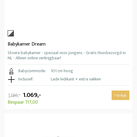
Babykamer Dream
Stoere babykamer - speciaal voor jongens - Gratis thuisbezorgd in
NL - Alleen online verkrijgbaar!
Babycommode:
101 cm hoog
Inclusief:
Lade ledikant + extra vakken
1.069,-
1.186,-
Bekijk
Bespaar 117,00