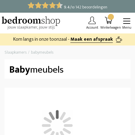
9.4
/
142 beoordelingen
10
Account
Winkelwagen
Menu
Kom langs in onze toonzaal -
Maak een afspraak
Slaapkamers
babymeubels
Baby
meubels