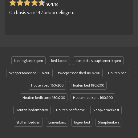
9.4
/
10
Op basis van:
142
beoordelingen.
kledingkast kopen
bed kopen
complete slaapkamer kopen
tweepersoonsbed 160x200
tweepersoonsbed 180x200
Houten bed
Houten bed 160x200
Houten bed 180x200
Houten bedframe 160x200
Houten ledikant 160x200
Houten bedombouw
Houten bedframe
Slaapkamerkast
Stoffen bedden
Linnenkast
logeerbed
Slaapbanken