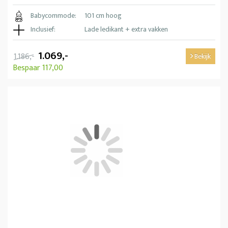
Babycommode:
101 cm hoog
Inclusief:
Lade ledikant + extra vakken
1.069,-
1.186,-
Bekijk
Bespaar 117,00