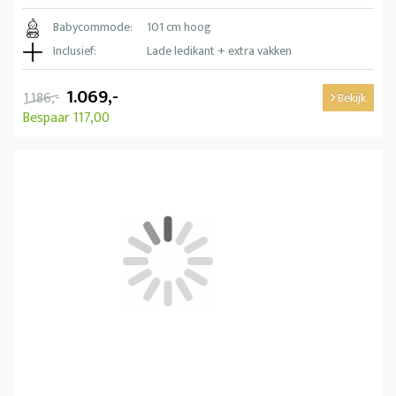
Babycommode:
101 cm hoog
Inclusief:
Lade ledikant + extra vakken
1.069,-
1.186,-
Bekijk
Bespaar 117,00