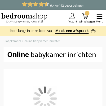
9.4
/
142 beoordelingen
10
Account
Winkelwagen
Menu
Kom langs in onze toonzaal -
Maak een afspraak
Slaapkamers
online babykamer inrichten
Online
babykamer inrichten