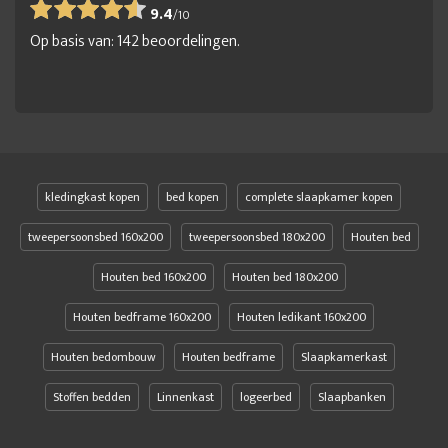
9.4
/
10
Op basis van:
142
beoordelingen.
kledingkast kopen
bed kopen
complete slaapkamer kopen
tweepersoonsbed 160x200
tweepersoonsbed 180x200
Houten bed
Houten bed 160x200
Houten bed 180x200
Houten bedframe 160x200
Houten ledikant 160x200
Houten bedombouw
Houten bedframe
Slaapkamerkast
Stoffen bedden
Linnenkast
logeerbed
Slaapbanken