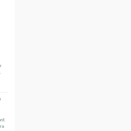
r
.
m
ant
ra