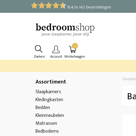
9.4
/
142 beoordelingen
10
Zoeken
Account
Winkelwagen
Slaapk
Assortiment
Slaapkamers
B
Kledingkasten
Bedden
Kleinmeubelen
Matrassen
Bedbodems