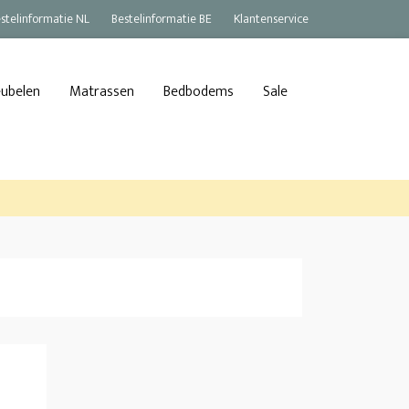
stelinformatie NL
Bestelinformatie BE
Klantenservice
eubelen
Matrassen
Bedbodems
Sale