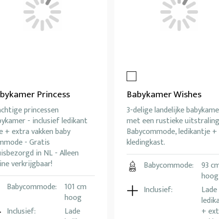
bykamer Princess
Babykamer Wishes
achtige princessen
3-delige landelijke babykame
ykamer - inclusief ledikant
met een rustieke uitstraling
e + extra vakken baby
Babycommode, ledikantje +
mmode - Gratis
kledingkast.
isbezorgd in NL - Alleen
ine verkrijgbaar!
Babycommode:
93 c
hoog
Babycommode:
101 cm
Inclusief:
Lade
hoog
ledik
Inclusief:
Lade
+ ext