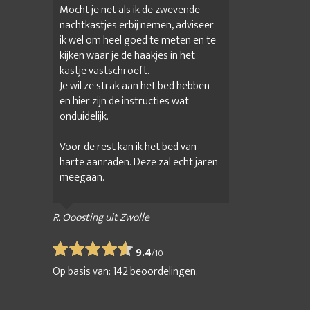
Mocht je net als ik de zwevende
nachtkastjes erbij nemen, adviseer
ik wel om heel goed te meten en te
kijken waar je de haakjes in het
kastje vastschroeft.
Je wil ze strak aan het bed hebben
en hier zijn de instructies wat
onduidelijk.
Voor de rest kan ik het bed van
harte aanraden. Deze zal echt jaren
meegaan.
R. Ooosting uit Zwolle
9.4
/
10
Op basis van:
142
beoordelingen.