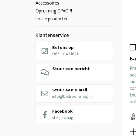
Accessoires
Opruiming OP=OP!
Losse producten
Klantenservice
Bel ons op
085 - 0471621
Ba
Pr
Stuur een bericht
bab
lad
co
Stuur een e-mail
thu
info@bedroomshop.nl
onl
Facebook
stel je vraag