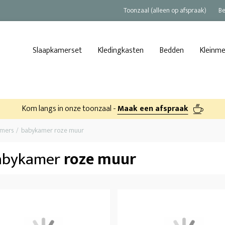
Toonzaal (alleen op afspraak)
Be
Slaapkamerset
Kledingkasten
Bedden
Kleinm
Kom langs in onze toonzaal -
Maak een afspraak
amers
babykamer roze muur
abykamer
roze muur