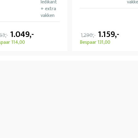
ledikant
vakk
+ extra
vakken
1.049,-
1.159,-
163,-
1.290,-
spaar 114,00
Bespaar 131,00