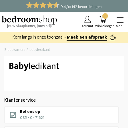
9.4
/
142 beoordelingen
10
Account
Winkelwagen
Menu
Kom langs in onze toonzaal -
Maak een afspraak
Slaapkamers
babyledikant
Baby
ledikant
Klantenservice
Bel ons op
085 - 0471621