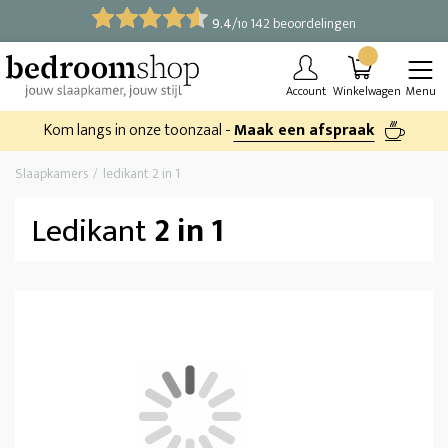
9.4
/
142 beoordelingen
10
Account
Winkelwagen
Menu
Kom langs in onze toonzaal -
Maak een afspraak
Slaapkamers
ledikant 2 in 1
Ledikant
2 in 1