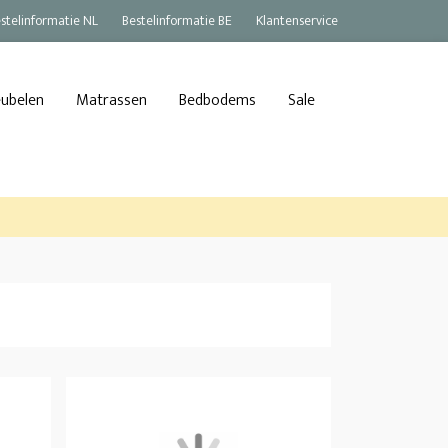
stelinformatie NL
Bestelinformatie BE
Klantenservice
eubelen
Matrassen
Bedbodems
Sale