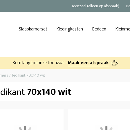
Toonzaal (alleen op afspraak)
Be
Slaapkamerset
Kledingkasten
Bedden
Kleinm
Kom langs in onze toonzaal -
Maak een afspraak
amers
ledikant 70x140 wit
edikant
70x140 wit