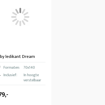
by ledikant Dream
Formaten:
70x140
Inclusief:
In hoogte
verstelbaar
79,-