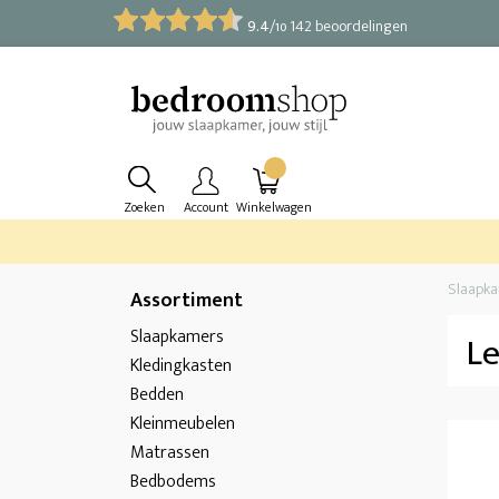
9.4
/
142 beoordelingen
10
Zoeken
Account
Winkelwagen
Slaapk
Assortiment
Slaapkamers
L
Kledingkasten
Bedden
Kleinmeubelen
Matrassen
Bedbodems