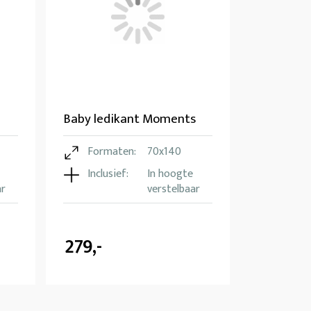
Baby ledikant Moments
Formaten:
70x140
Inclusief:
In hoogte
ar
verstelbaar
279,-