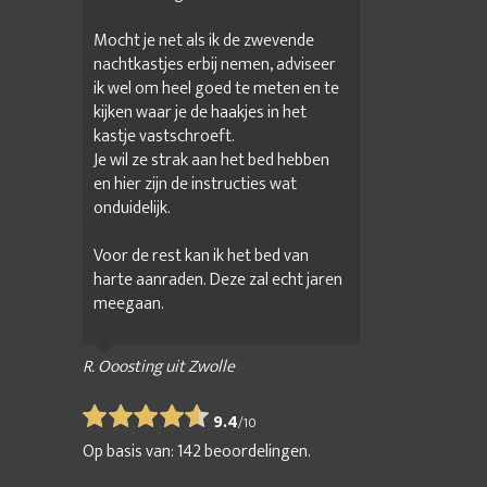
Mocht je net als ik de zwevende
nachtkastjes erbij nemen, adviseer
ik wel om heel goed te meten en te
kijken waar je de haakjes in het
kastje vastschroeft.
Je wil ze strak aan het bed hebben
en hier zijn de instructies wat
onduidelijk.
Voor de rest kan ik het bed van
harte aanraden. Deze zal echt jaren
meegaan.
R. Ooosting uit Zwolle
9.4
/
10
Op basis van:
142
beoordelingen.