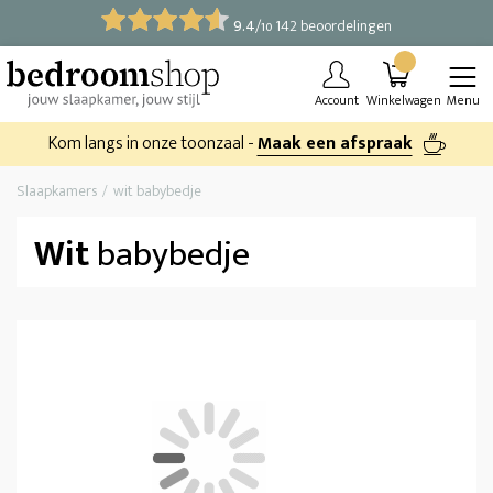
9.4
/
142 beoordelingen
10
Account
Winkelwagen
Menu
Kom langs in onze toonzaal -
Maak een afspraak
Slaapkamers
wit babybedje
Wit
babybedje