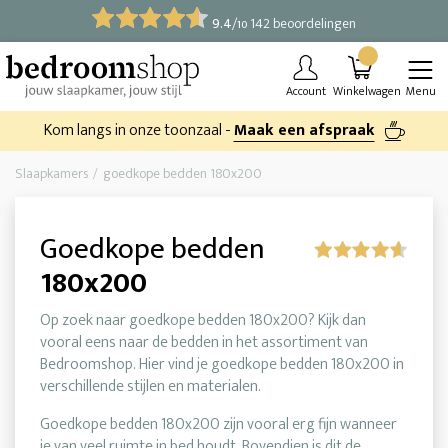
9.4
/
142 beoordelingen
10
Account
Winkelwagen
Menu
Kom langs in onze toonzaal -
Maak een afspraak
Slaapkamers
goedkope bedden 180x200
Goedkope bedden
180x200
Op zoek naar goedkope bedden 180x200? Kijk dan
vooral eens naar de bedden in het assortiment van
Bedroomshop. Hier vind je goedkope bedden 180x200 in
verschillende stijlen en materialen.
Goedkope bedden 180x200 zijn vooral erg fijn wanneer
je van veel ruimte in bed houdt. Bovendien is dit de