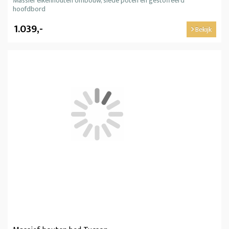
Massief eikenhouten ombouw, slede poten en gestoffeerd
hoofdbord
1.039,-
Bekijk