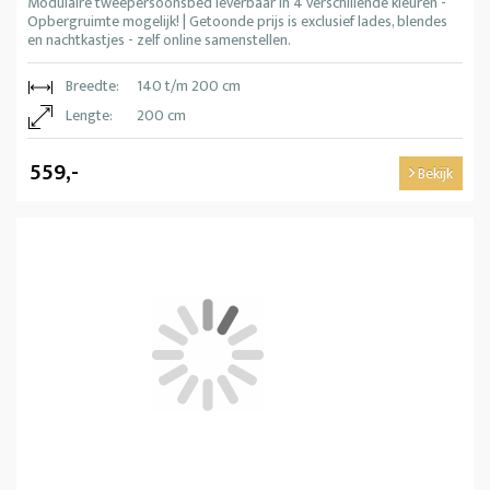
Modulaire tweepersoonsbed leverbaar in 4 verschillende kleuren -
Opbergruimte mogelijk! | Getoonde prijs is exclusief lades, blendes
en nachtkastjes - zelf online samenstellen.
Breedte:
140 t/m 200 cm
Lengte:
200 cm
559,-
Bekijk