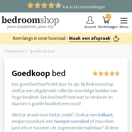
9.4
/
142 beoordelingen
10
Account
Winkelwagen
Menu
Kom langs in onze toonzaal -
Maak een afspraak
Slaapkamers
goedkoop bed
Goedkoop
bed
Een goed bed hoeft niet duur te zijn. Bij Bedroomshop
vindt je een uitgebreide collectie voordelige bedden van
hoge kwaliteit. Een bed heeft heel wat te verduren en
daarom is goede kwaliteit een must!
Weet je al wat voor bed je zoekt? Zoek je een
ledikant
,
eenpersoonsbed, een
tweepersoonsbed
of misschien
juist iets er tussenin, de zogenoemde twijfelaar? Al deze