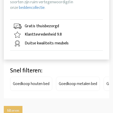
soorten zijn ruim vertegenwoordigd in
onze
beddencollectie
.
Gratis thuisbezorgd
Klanttevredenheid 9.8
Duitse kwaliteits meubels
Snel filteren:
Goedkoop houten bed
Goedkoop metalen bed
Goe
filteren