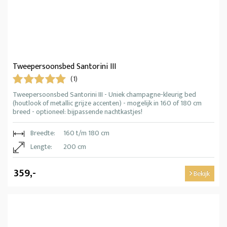
Tweepersoonsbed Santorini III
(1)
Tweepersoonsbed Santorini III - Uniek champagne-kleurig bed
(houtlook of metallic grijze accenten) - mogelijk in 160 of 180 cm
breed - optioneel: bijpassende nachtkastjes!
Breedte:
160 t/m 180 cm
Lengte:
200 cm
359,-
Bekijk