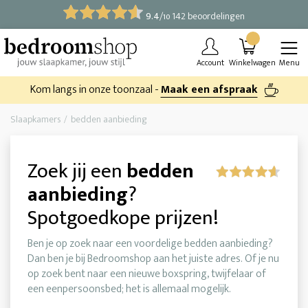
9.4
/
142 beoordelingen
10
Account
Winkelwagen
Menu
Kom langs in onze toonzaal -
Maak een afspraak
Slaapkamers
bedden aanbieding
Zoek jij een
bedden
aanbieding
?
Spotgoedkope prijzen!
Ben je op zoek naar een voordelige bedden aanbieding?
Dan ben je bij Bedroomshop aan het juiste adres. Of je nu
op zoek bent naar een nieuwe boxspring, twijfelaar of
een eenpersoonsbed; het is allemaal mogelijk.