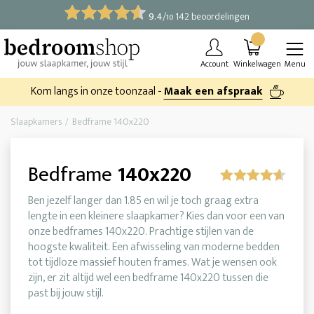
9.4
/
142 beoordelingen
10
Account
Winkelwagen
Menu
Kom langs in onze toonzaal -
Maak een afspraak
Slaapkamers
Bedframe 140x220
Bedframe
140x220
Ben jezelf langer dan 1.85 en wil je toch graag extra
lengte in een kleinere slaapkamer? Kies dan voor een van
onze bedframes 140x220. Prachtige stijlen van de
hoogste kwaliteit. Een afwisseling van moderne bedden
tot tijdloze massief houten frames. Wat je wensen ook
zijn, er zit altijd wel een bedframe 140x220 tussen die
past bij jouw stijl.