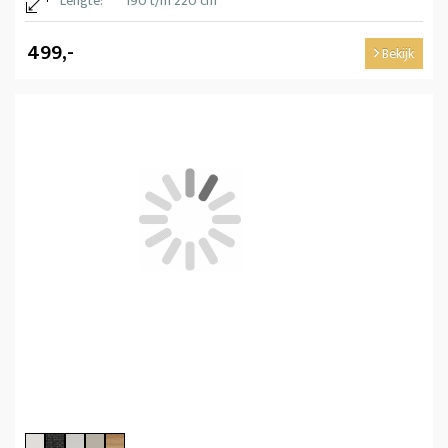
Lengte:
190 t/m 220 cm
499,-
Bekijk