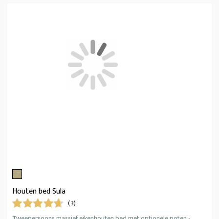
Houten bed Sula
(3)
Tweepersoons massief eikenhouten bed met optionele poten -