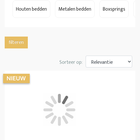
Houten bedden
Metalen bedden
Boxsprings
S
filteren
Sorteer op: