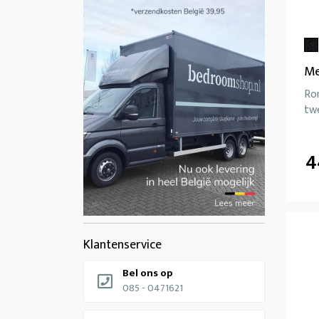
Me
Ro
tw
4
Klantenservice
Bel ons op
085 - 0471621