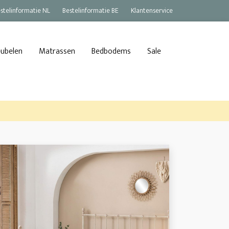
stelinformatie NL
Bestelinformatie BE
Klantenservice
eubelen
Matrassen
Bedbodems
Sale