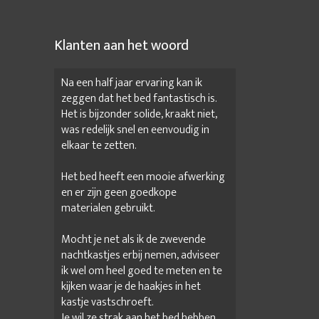
Klanten aan het woord
Na een half jaar ervaring kan ik
zeggen dat het bed fantastisch is.
Het is bijzonder solide, kraakt niet,
was redelijk snel en eenvoudig in
elkaar te zetten.
Het bed heeft een mooie afwerking
en er zijn geen goedkope
materialen gebruikt.
Mocht je net als ik de zwevende
nachtkastjes erbij nemen, adviseer
ik wel om heel goed te meten en te
kijken waar je de haakjes in het
kastje vastschroeft.
Je wil ze strak aan het bed hebben