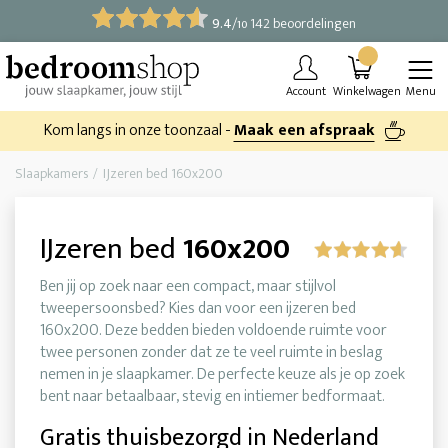
9.4
/
142 beoordelingen
10
Account
Winkelwagen
Menu
Kom langs in onze toonzaal -
Maak een afspraak
Slaapkamers
IJzeren bed 160x200
IJzeren bed
160x200
Ben jij op zoek naar een compact, maar stijlvol
tweepersoonsbed? Kies dan voor een ijzeren bed
160x200. Deze bedden bieden voldoende ruimte voor
twee personen zonder dat ze te veel ruimte in beslag
nemen in je slaapkamer. De perfecte keuze als je op zoek
bent naar betaalbaar, stevig en intiemer bedformaat.
Gratis thuisbezorgd in Nederland