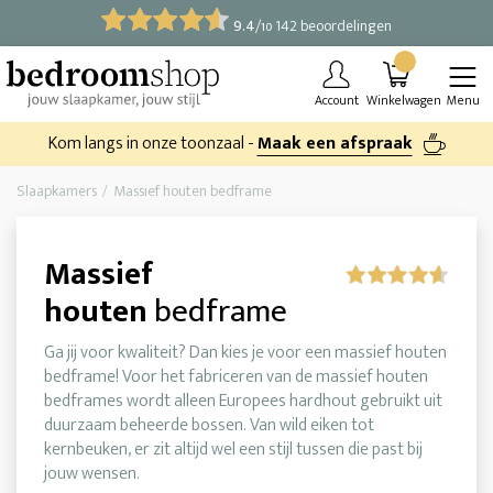
9.4
/
142 beoordelingen
10
Account
Winkelwagen
Menu
Kom langs in onze toonzaal -
Maak een afspraak
Slaapkamers
Massief houten bedframe
Massief
houten
bedframe
Ga jij voor kwaliteit? Dan kies je voor een massief houten
bedframe! Voor het fabriceren van de massief houten
bedframes wordt alleen Europees hardhout gebruikt uit
duurzaam beheerde bossen. Van wild eiken tot
kernbeuken, er zit altijd wel een stijl tussen die past bij
jouw wensen.