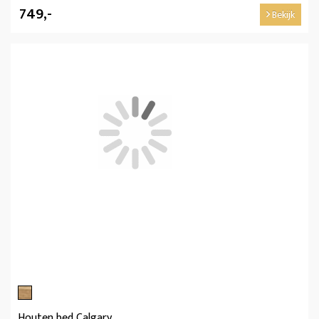
749,-
Bekijk
Houten bed Calgary