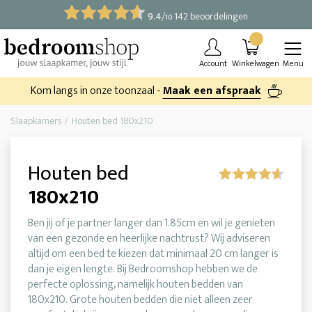
9.4
/
142 beoordelingen
10
Account
Winkelwagen
Menu
Kom langs in onze toonzaal -
Maak een afspraak
Slaapkamers
Houten bed 180x210
Houten bed
180x210
Ben jij of je partner langer dan 1.85cm en wil je genieten
van een gezonde en heerlijke nachtrust? Wij adviseren
altijd om een bed te kiezen dat minimaal 20 cm langer is
dan je eigen lengte. Bij Bedroomshop hebben we de
perfecte oplossing, namelijk houten bedden van
180x210. Grote houten bedden die niet alleen zeer