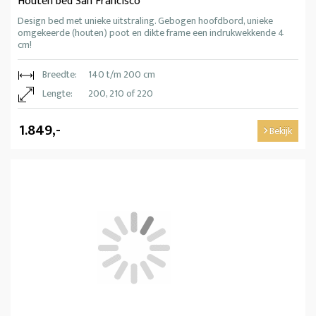
Houten bed San Francisco
Design bed met unieke uitstraling. Gebogen hoofdbord, unieke
omgekeerde (houten) poot en dikte frame een indrukwekkende 4
cm!
Breedte:
140 t/m 200 cm
Lengte:
200, 210 of 220
1.849,-
Bekijk