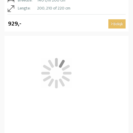
Breedte:
140 t/m 200 cm
Lengte:
200, 210 of 220 cm
929,-
Bekijk