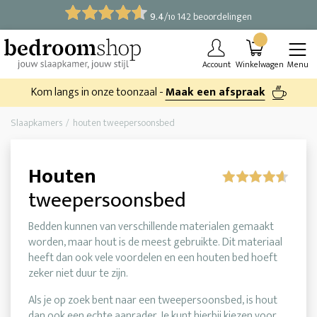
9.4
/
142 beoordelingen
10
Account
Winkelwagen
Menu
Kom langs in onze toonzaal -
Maak een afspraak
Slaapkamers
houten tweepersoonsbed
Houten
tweepersoonsbed
Bedden kunnen van verschillende materialen gemaakt
worden, maar hout is de meest gebruikte. Dit materiaal
heeft dan ook vele voordelen en een houten bed hoeft
zeker niet duur te zijn.
Als je op zoek bent naar een tweepersoonsbed, is hout
dan ook een echte aanrader. Je kunt hierbij kiezen voor