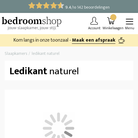
9.4
/
142 beoordelingen
10
Account
Winkelwagen
Menu
Kom langs in onze toonzaal -
Maak een afspraak
Slaapkamers
ledikant naturel
Ledikant
naturel