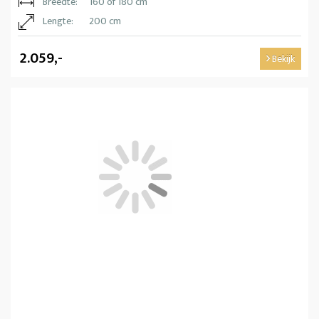
Breedte:
160 of 180 cm
Lengte:
200 cm
2.059,-
Bekijk