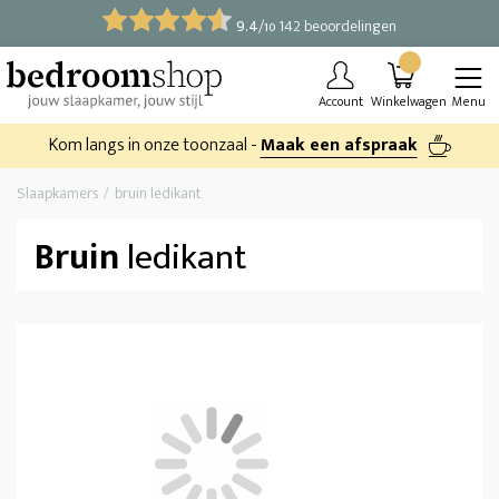
9.4
/
142 beoordelingen
10
Account
Winkelwagen
Menu
Kom langs in onze toonzaal -
Maak een afspraak
Slaapkamers
bruin ledikant
Bruin
ledikant