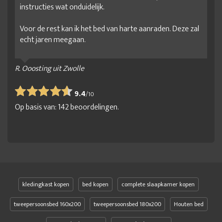
instructies wat onduidelijk.
Voor de rest kan ik het bed van harte aanraden. Deze zal
echt jaren meegaan.
R. Ooosting uit Zwolle
9.4
/
10
Op basis van:
142
beoordelingen.
kledingkast kopen
bed kopen
complete slaapkamer kopen
tweepersoonsbed 160x200
tweepersoonsbed 180x200
Houten bed