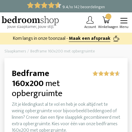
9.4
/
142 beoordelingen
10
Account
Winkelwagen
Menu
Kom langs in onze toonzaal -
Maak een afspraak
Slaapkamers
Bedframe 160x200 met opbergruimte
Bedframe
160x200
met
opbergruimte
Zit je kledingkast al te vol en heb je ook altijd net te
weinig opbergruimte voor bijvoorbeeld beddengoed of
linnen? Creeer dan een fijne slaapplek gecombineerd met
extra opbergruimte. Kies voor één van onze bedframes
160x200 met opbergruimte.