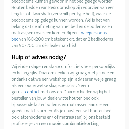
bedbodems kunnen gewoon in het bed gelegd worden.
Houten bedden van Bedroomshop zijn voorzien van een
lengte- of dwarsbalk (verschilt per type bed), waar de
bedbodems op gelegd kunnen worden. Wel is het van
belang dat de afmeting van het bed en de bodems- en
matras(sen) overeen komen. Bij een
tweepersoons
bed
van 180x200 cm betekent dit, dat er 2 bedbodems
van 90x200 cm dé ideale match is!
Hulp of advies nodig?
Wij vinden slapen en slaapcomfort iets heel persoonlijks
en belangrijks. Daarom denken wij graag met je mee en
ondanks dat we een webshop zijn, adviseren we je graag
als een ouderwetse slaapspecialist. Neem
gerust
contact
met ons op. Daarom bieden wij bij het
bestellen van jouw ideale witte houten bed ook
bijpassende lattenbodems en matrassen aan die een
goede match vormen. Als je naast een wit houten bed
ook lattenbodems en/ of matras(sen) bij ons besteld
profiteer je van
een mooie combinatiekorting
!