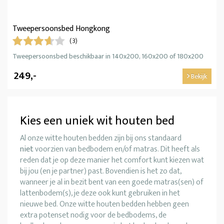
Tweepersoonsbed Hongkong
(3)
Tweepersoonsbed beschikbaar in 140x200, 160x200 of 180x200
249,-
Bekijk
Kies een uniek wit houten bed
Al onze witte houten bedden zijn bij ons standaard
niet
voorzien van bedbodem en/of matras. Dit heeft als
reden dat je op deze manier het comfort kunt kiezen wat
bij jou (en je partner) past. Bovendien is het zo dat,
wanneer je al in bezit bent van een goede matras(sen) of
lattenbodem(s), je deze ook kunt gebruiken in het
nieuwe bed. Onze witte houten bedden hebben geen
extra potenset nodig voor de bedbodems, de