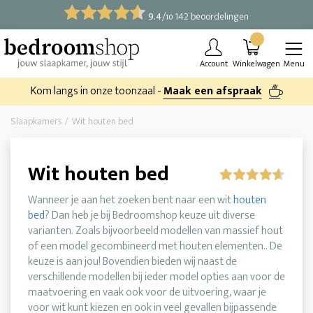
9.4
/
142 beoordelingen
10
Account
Winkelwagen
Menu
Kom langs in onze toonzaal -
Maak een afspraak
Slaapkamers
Wit houten bed
Wit houten bed
Wanneer je aan het zoeken bent naar een wit
houten
bed
? Dan heb je bij Bedroomshop keuze uit diverse
varianten. Zoals bijvoorbeeld modellen van massief hout
of een model gecombineerd met houten elementen.. De
keuze is aan jou! Bovendien bieden wij naast de
verschillende modellen bij ieder model opties aan voor de
maatvoering en vaak ook voor de uitvoering, waar je
voor wit kunt kiezen en ook in veel gevallen bijpassende