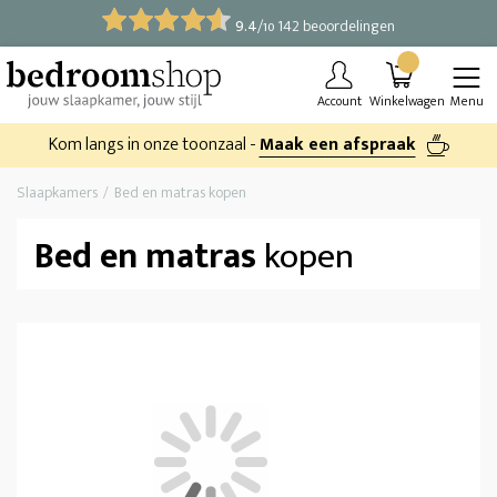
9.4
/
142 beoordelingen
10
Account
Winkelwagen
Menu
Kom langs in onze toonzaal -
Maak een afspraak
Slaapkamers
Bed en matras kopen
Bed en matras
kopen