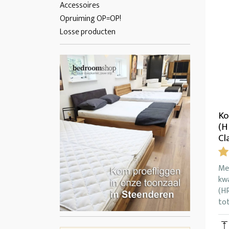
Accessoires
Opruiming OP=OP!
Losse producten
Ko
(H
Cl
Me
kw
(H
tot