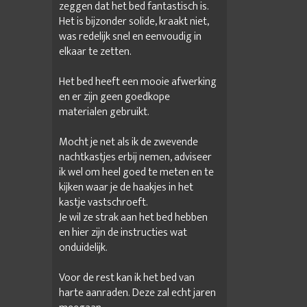
zeggen dat het bed fantastisch is.
Het is bijzonder solide, kraakt niet,
was redelijk snel en eenvoudig in
elkaar te zetten.
Het bed heeft een mooie afwerking
en er zijn geen goedkope
materialen gebruikt.
Mocht je net als ik de zwevende
nachtkastjes erbij nemen, adviseer
ik wel om heel goed te meten en te
kijken waar je de haakjes in het
kastje vastschroeft.
Je wil ze strak aan het bed hebben
en hier zijn de instructies wat
onduidelijk.
Voor de rest kan ik het bed van
harte aanraden. Deze zal echt jaren