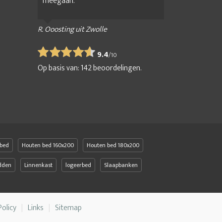
meegaan.
R. Ooosting uit Zwolle
9.4
/
10
Op basis van:
142
beoordelingen.
bed
Houten bed 160x200
Houten bed 180x200
edden
Linnenkast
logeerbed
Slaapbanken
Policy
Links
Sitemap