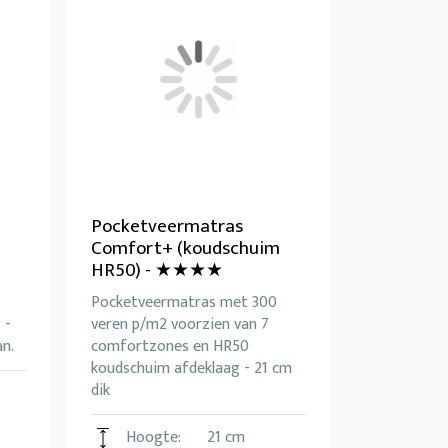
Pocketveermatras
Comfort+ (koudschuim
HR50) - ★★★★
-
Pocketveermatras met 300
 -
veren p/m2 voorzien van 7
n.
comfortzones en HR50
koudschuim afdeklaag - 21 cm
dik
Hoogte:
21 cm