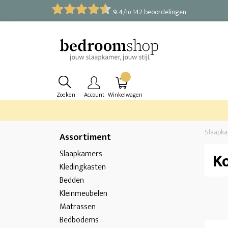
9.4
/
142 beoordelingen
10
Zoeken
Account
Winkelwagen
Slaapk
Assortiment
Slaapkamers
Ko
Kledingkasten
Bedden
Kleinmeubelen
Matrassen
Bedbodems