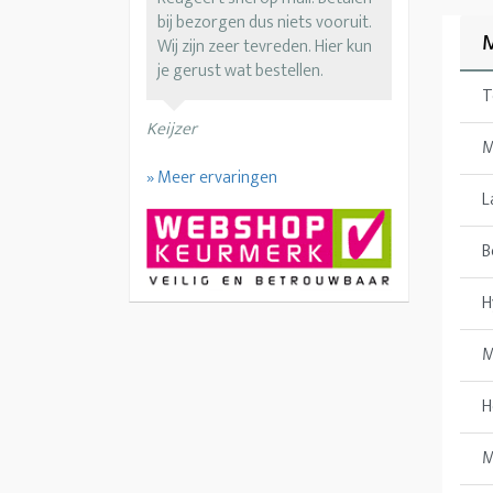
bij bezorgen dus niets vooruit.
M
Wij zijn zeer tevreden. Hier kun
je gerust wat bestellen.
T
Keijzer
M
» Meer ervaringen
L
B
H
M
H
M