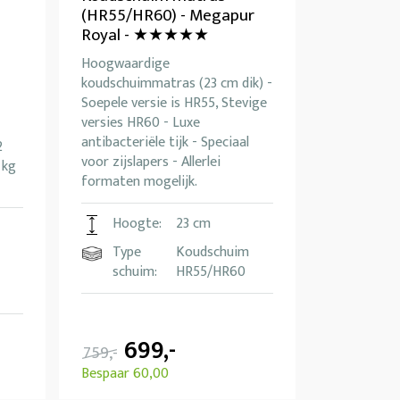
(HR55/HR60) - Megapur
Royal - ★★★★★
Hoogwaardige
koudschuimmatras (23 cm dik) -
Soepele versie is HR55, Stevige
versies HR60 - Luxe
antibacteriële tijk - Speciaal
2
voor zijslapers - Allerlei
 kg
formaten mogelijk.
Hoogte:
23 cm
Type
Koudschuim
schuim:
HR55/HR60
699,-
759,-
Bespaar 60,00