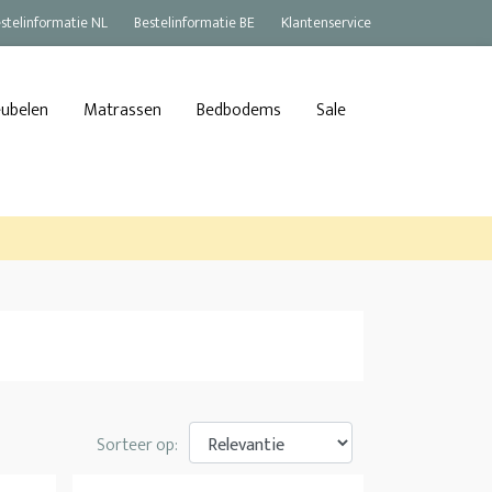
stelinformatie NL
Bestelinformatie BE
Klantenservice
eubelen
Matrassen
Bedbodems
Sale
Sorteer op: