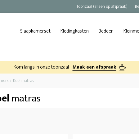
Toonzaal (alleen op afspraak)
Be
Slaapkamerset
Kledingkasten
Bedden
Kleinm
Kom langs in onze toonzaal -
Maak een afspraak
amers
Koel matras
el
matras