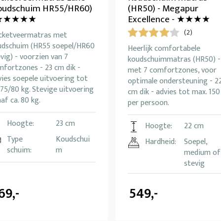
oudschuim HR55/HR60)
(HR50) - Megapur
 ★★★★★
Excellence - ★★★★
(2)
cketveermatras met
udschuim (HR55 soepel/HR60
Heerlijk comfortabele
vig) - voorzien van 7
koudschuimmatras (HR50) -
mfortzones - 23 cm dik -
met 7 comfortzones, voor
ies soepele uitvoering tot
optimale ondersteuning - 2
 75/80 kg. Stevige uitvoering
cm dik - advies tot max. 150
af ca. 80 kg.
per persoon.
Hoogte:
23 cm
Hoogte:
22 cm
Type
Koudschui
Hardheid:
Soepel,
schuim:
m
medium of
stevig
69,-
549,-