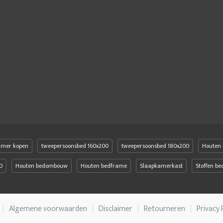
amer kopen
tweepersoonsbed 160x200
tweepersoonsbed 180x200
Houten 
0
Houten bedombouw
Houten bedframe
Slaapkamerkast
Stoffen b
Algemene voorwaarden
Disclaimer
Retourneren
Privacy 