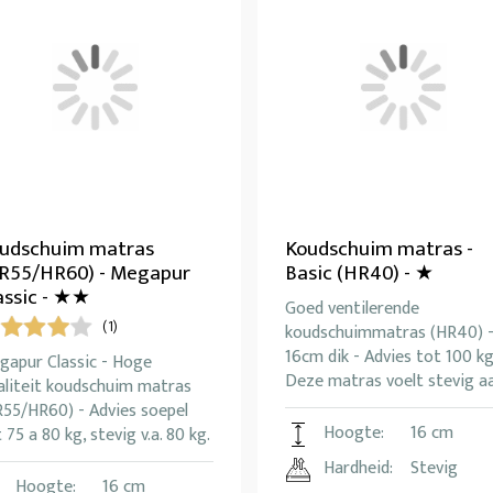
udschuim matras
Koudschuim matras -
R55/HR60) - Megapur
Basic (HR40) - ★
assic - ★★
Goed ventilerende
(1)
koudschuimmatras (HR40) 
16cm dik - Advies tot 100 kg
gapur Classic - Hoge
Deze matras voelt stevig aa
aliteit koudschuim matras
R55/HR60) - Advies soepel
Hoogte:
16 cm
 75 a 80 kg, stevig v.a. 80 kg.
Hardheid:
Stevig
Hoogte:
16 cm