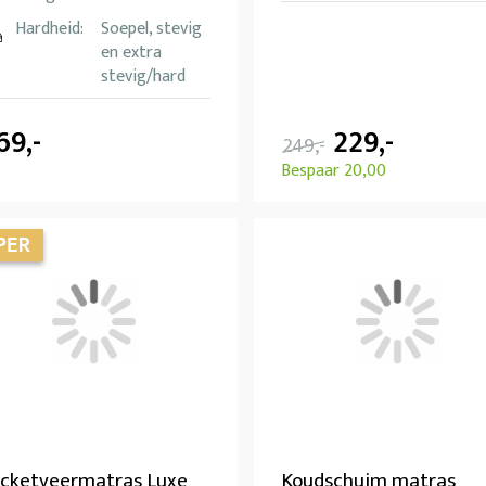
Hardheid:
Soepel, stevig
en extra
stevig/hard
69,-
229,-
249,-
Bespaar 20,00
cketveermatras Luxe
Koudschuim matras