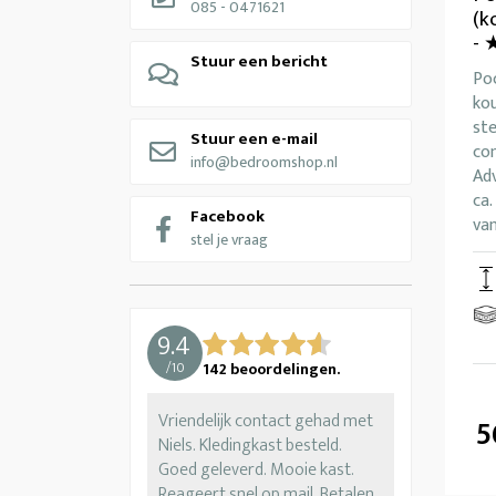
085 - 0471621
(k
-
Stuur een bericht
Po
ko
ste
Stuur een e-mail
co
info@bedroomshop.nl
Adv
ca.
Facebook
van
stel je vraag
9.4
/
10
142
beoordelingen.
Vriendelijk contact gehad met
5
Niels. Kledingkast besteld.
Goed geleverd. Mooie kast.
Reageert snel op mail. Betalen