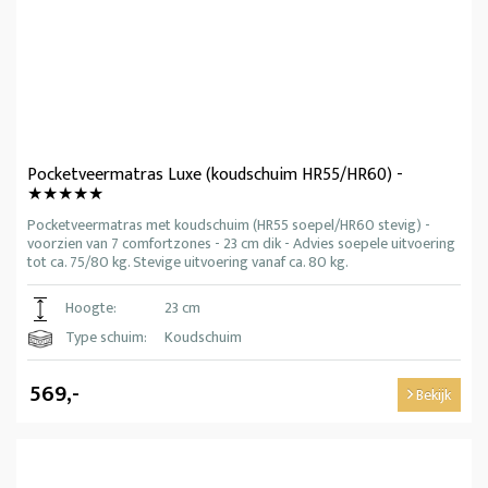
Pocketveermatras Luxe (koudschuim HR55/HR60) -
★★★★★
Pocketveermatras met koudschuim (HR55 soepel/HR60 stevig) -
voorzien van 7 comfortzones - 23 cm dik - Advies soepele uitvoering
tot ca. 75/80 kg. Stevige uitvoering vanaf ca. 80 kg.
Hoogte:
23 cm
Type schuim:
Koudschuim
569,-
Bekijk