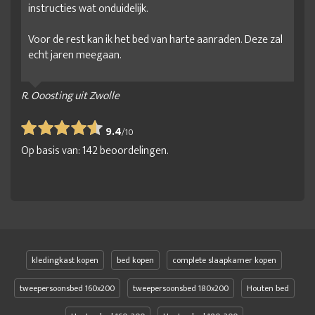
instructies wat onduidelijk.
Voor de rest kan ik het bed van harte aanraden. Deze zal
echt jaren meegaan.
R. Ooosting uit Zwolle
9.4
/
10
Op basis van:
142
beoordelingen.
kledingkast kopen
bed kopen
complete slaapkamer kopen
tweepersoonsbed 160x200
tweepersoonsbed 180x200
Houten bed