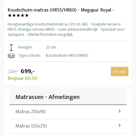
Koudschuim matras (HR55/HR60) - Megapur Royal -
★★★★★
Hoogwaardige koudschuimmatras (23 cm dik) - Soepele versie is
HR55, Stevige versies HR60 - Luxe antibacteriële tijk - Speciaal voor
zijslapers - Allerlei formaten mogelijk.
Hoogte:
23 cm
Type schuim:
Koudschuim HR55/HR60
699,-
759,-
Bekijk
Bespaar 60,00
Matrassen - Afmetingen
Matras 210x90
Matras 120x210