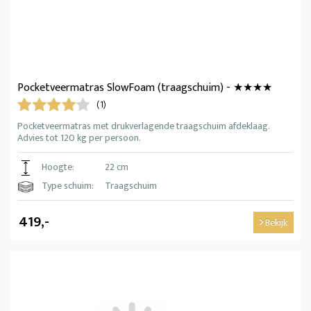
Pocketveermatras SlowFoam (traagschuim) - ★★★★
(1)
Pocketveermatras met drukverlagende traagschuim afdeklaag.
Advies tot 120 kg per persoon.
Hoogte:
22 cm
Type schuim:
Traagschuim
419,-
Bekijk