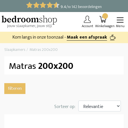
9.4
/
142 beoordelingen
10
Account
Winkelwagen
Menu
Kom langs in onze toonzaal -
Maak een afspraak
Slaapkamers
Matras 200x200
Matras
200x200
filteren
Sorteer op: