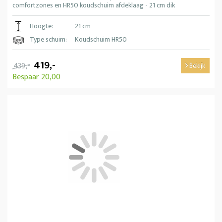
comfortzones en HR50 koudschuim afdeklaag - 21 cm dik
Hoogte:
21 cm
Type schuim:
Koudschuim HR50
419,-
439,-
Bekijk
Bespaar 20,00