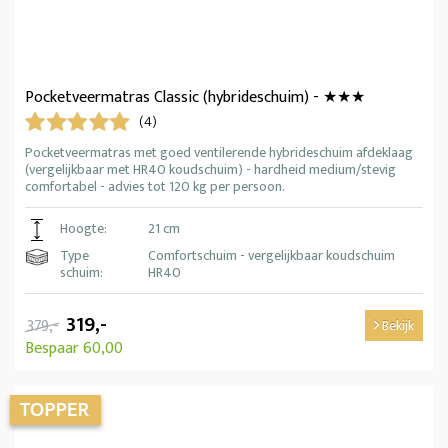
Pocketveermatras Classic (hybrideschuim) - ★★★
(4)
Pocketveermatras met goed ventilerende hybrideschuim afdeklaag
(vergelijkbaar met HR40 koudschuim) - hardheid medium/stevig
comfortabel - advies tot 120 kg per persoon.
Hoogte:
21 cm
Type
Comfortschuim - vergelijkbaar koudschuim
schuim:
HR40
319,-
379,-
Bekijk
Bespaar 60,00