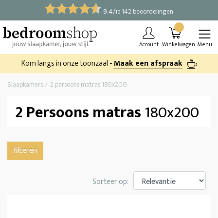
9.4
/
142 beoordelingen
10
Account
Winkelwagen
Menu
Kom langs in onze toonzaal -
Maak een afspraak
Slaapkamers
2 persoons matras 180x200
2 Persoons matras
180x200
filteren
Sorteer op: