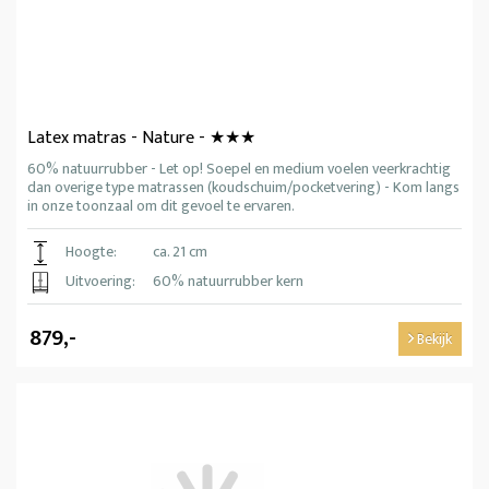
Latex matras - Nature - ★★★
60% natuurrubber - Let op! Soepel en medium voelen veerkrachtig
dan overige type matrassen (koudschuim/pocketvering) - Kom langs
in onze toonzaal om dit gevoel te ervaren.
Hoogte:
ca. 21 cm
Uitvoering:
60% natuurrubber kern
879,-
Bekijk