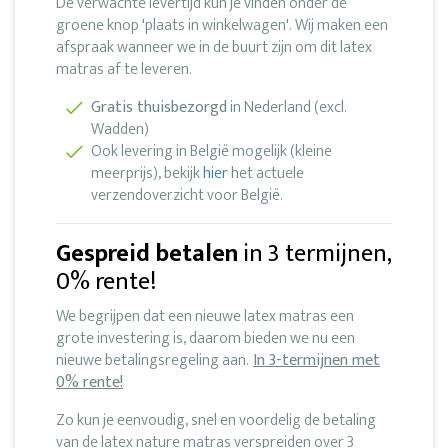
De verwachte levertijd kun je vinden onder de
groene knop 'plaats in winkelwagen'. Wij maken een
afspraak wanneer we in de buurt zijn om dit latex
matras af te leveren.
Gratis thuisbezorgd
in Nederland (excl.
Wadden)
Ook levering in België mogelijk (kleine
meerprijs), bekijk
hier
het actuele
verzendoverzicht voor België.
Gespreid betalen
in 3 termijnen,
0% rente!
We begrijpen dat een nieuwe latex matras een
grote investering is, daarom bieden we nu een
nieuwe betalingsregeling aan.
In 3-termijnen met
0% rente!
Zo kun je eenvoudig, snel en voordelig de betaling
van de latex nature matras verspreiden over 3