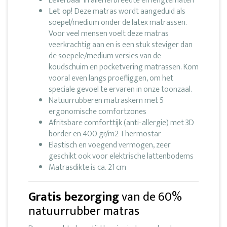
Leverbaar in allerlei breedte en lengtematen
Let op!
Deze matras wordt aangeduid als
soepel/medium onder de latex matrassen.
Voor veel mensen voelt deze matras
veerkrachtig aan en is een stuk steviger dan
de soepele/medium versies van de
koudschuim en pocketvering matrassen. Kom
vooral even langs proefliggen, om het
speciale gevoel te ervaren in onze toonzaal.
Natuurrubberen matraskern met 5
ergonomische comfortzones
Afritsbare comforttijk (anti-allergie) met 3D
border en 400 gr/m2 Thermostar
Elastisch en voegend vermogen, zeer
geschikt ook voor elektrische lattenbodems
Matrasdikte is ca. 21 cm
Gratis bezorging
van de 60%
natuurrubber matras