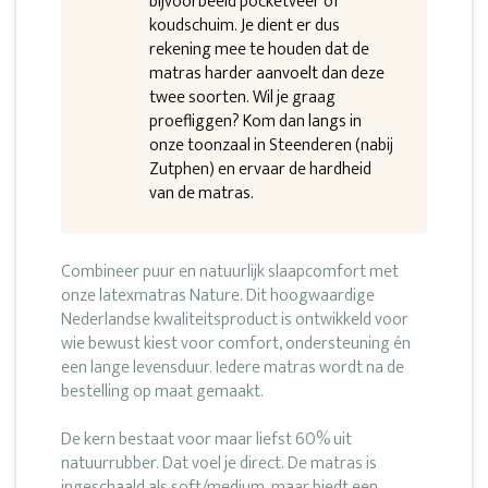
bijvoorbeeld pocketveer of
koudschuim. Je dient er dus
rekening mee te houden dat de
matras harder aanvoelt dan deze
twee soorten. Wil je graag
proefliggen? Kom dan langs in
onze toonzaal in Steenderen (nabij
Zutphen) en ervaar de hardheid
van de matras.
Combineer puur en natuurlijk slaapcomfort met
onze latexmatras Nature. Dit hoogwaardige
Nederlandse kwaliteitsproduct is ontwikkeld voor
wie bewust kiest voor comfort, ondersteuning én
een lange levensduur. Iedere matras wordt na de
bestelling op maat gemaakt.
De kern bestaat voor maar liefst 60% uit
natuurrubber. Dat voel je direct. De matras is
ingeschaald als soft/medium, maar biedt een