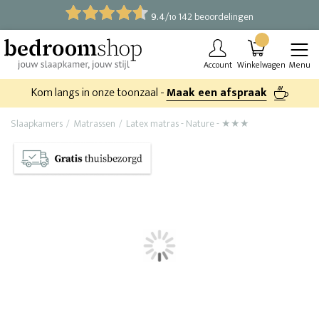
9.4
/
142 beoordelingen
10
Account
Winkelwagen
Menu
Kom langs in onze toonzaal -
Maak een afspraak
Slaapkamers
Matrassen
Latex matras - Nature - ★★★