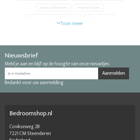
Latex matrassen
matras kopen
Matrassen winkel in de buurt
Stevig matras
Stevig matras 160x200
Tweepersoons matras 140x200
Nieuwsbrief
Meld je aan en blijf op de hoogte van onze nieuwtjes
Aanmelden
Bedankt voor uw aanmelding
Bedroomshop.nl
Covikseweg 2B
7221 CM Steenderen