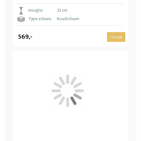
Hoogte:
23 cm
Type schuim:
Koudschuim
569,-
Bekijk