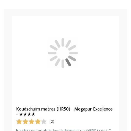
Koudschuim matras (HR50) - Megapur Excellence
- ★★★★
(2)
Heerlijk comfortabele koudschuimmatras (HR50) - met 7