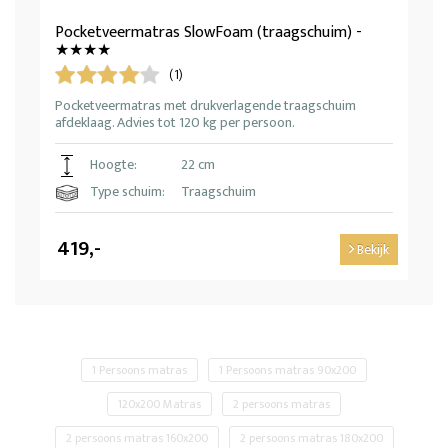
Pocketveermatras SlowFoam (traagschuim) -
★★★★
(1)
Pocketveermatras met drukverlagende traagschuim
afdeklaag. Advies tot 120 kg per persoon.
Hoogte:
22 cm
Type schuim:
Traagschuim
419,-
Bekijk
1 Persoons matras
1 Persoons matras 90x200
120x200 Matras
2 persoons matras
2 persoons matras 160x200
2 persoons matras 180x200