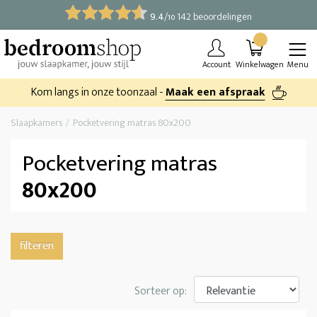
9.4
/
142 beoordelingen
10
Account
Winkelwagen
Menu
Kom langs in onze toonzaal -
Maak een afspraak
Slaapkamers
Pocketvering matras 80x200
Pocketvering matras
80x200
filteren
Sorteer op: