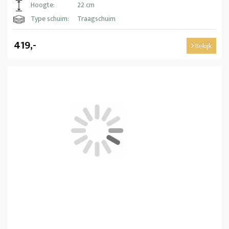
Hoogte:
22 cm
Type schuim:
Traagschuim
419,-
Bekijk