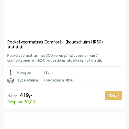
Pocketveermatras Comfort+ (koudschuim HR50) -
★★★★
Pocketveermatras met 300 veren p/m2 voorzien van 7
comfortzones en HR50 koudschuim afdeklaag - 21 cm dik
Hoogte:
21 cm
Type schuim:
Koudschuim HR50
419,-
439,-
Bekijk
Bespaar 20,00