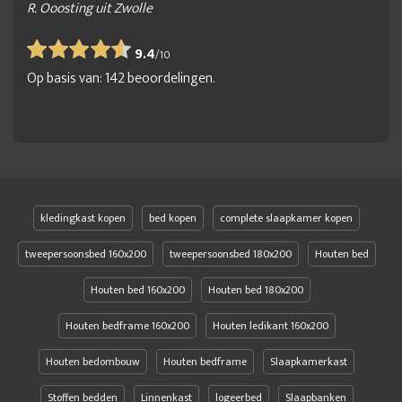
R. Ooosting uit Zwolle
9.4
/
10
Op basis van:
142
beoordelingen.
kledingkast kopen
bed kopen
complete slaapkamer kopen
tweepersoonsbed 160x200
tweepersoonsbed 180x200
Houten bed
Houten bed 160x200
Houten bed 180x200
Houten bedframe 160x200
Houten ledikant 160x200
Houten bedombouw
Houten bedframe
Slaapkamerkast
Stoffen bedden
Linnenkast
logeerbed
Slaapbanken