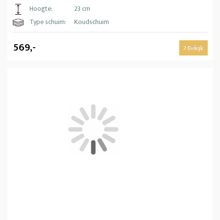
Hoogte:
23 cm
Type schuim:
Koudschuim
569,-
Bekijk