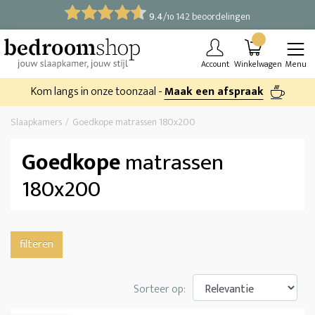
9.4
/
142 beoordelingen
10
Account
Winkelwagen
Menu
Kom langs in onze toonzaal -
Maak een afspraak
Slaapkamers
Goedkope matrassen 180x200
Goedkope
matrassen
180x200
filteren
Sorteer op: