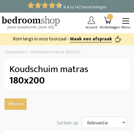
9.4
/
142 beoordelingen
10
Account
Winkelwagen
Menu
Kom langs in onze toonzaal -
Maak een afspraak
Slaapkamers
Koudschuim matras 180x200
Koudschuim matras
180x200
filteren
Sorteer op: