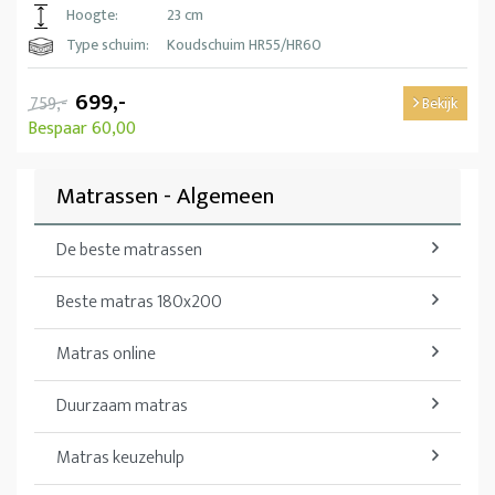
Hoogte:
23 cm
Type schuim:
Koudschuim HR55/HR60
699,-
759,-
Bekijk
Bespaar 60,00
Matrassen - Algemeen
De beste matrassen
Beste matras 180x200
Matras online
Duurzaam matras
Matras keuzehulp