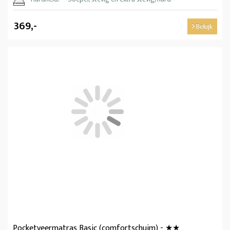
369,-
Bekijk
Pocketveermatras Basic (comfortschuim) - ★★