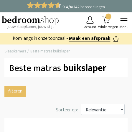
9.4
/
142 beoordelingen
10
Account
Winkelwagen
Menu
Kom langs in onze toonzaal -
Maak een afspraak
Slaapkamers
Beste matras buikslaper
Beste matras
buikslaper
filteren
Sorteer op: