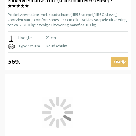
Pocketveermatras Luxe (koudschuim HR55/HR60) -
★★★★★
Pocketveermatras met koudschuim (HR55 soepel/HR60 stevig) -
voorzien van 7 comfortzones - 23 cm dik - Advies soepele uitvoering
tot ca. 75/80 kg. Stevige uitvoering vanaf ca. 80 kg.
Hoogte:
23 cm
Type schuim:
Koudschuim
569,-
Bekijk