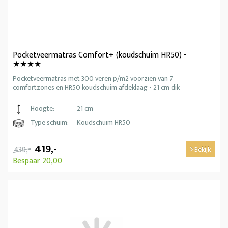
Pocketveermatras Comfort+ (koudschuim HR50) -
★★★★
Pocketveermatras met 300 veren p/m2 voorzien van 7
comfortzones en HR50 koudschuim afdeklaag - 21 cm dik
Hoogte:
21 cm
Type schuim:
Koudschuim HR50
419,-
439,-
Bekijk
Bespaar 20,00