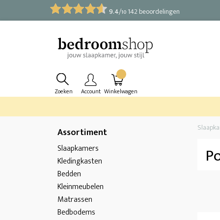
9.4
/
142 beoordelingen
10
Zoeken
Account
Winkelwagen
Slaapk
Assortiment
Slaapkamers
Po
Kledingkasten
Bedden
Kleinmeubelen
Matrassen
Bedbodems