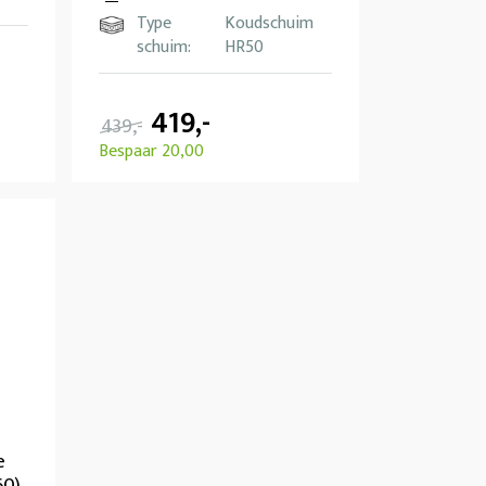
Type
Koudschuim
schuim:
HR50
419,-
439,-
Bespaar 20,00
e
60)