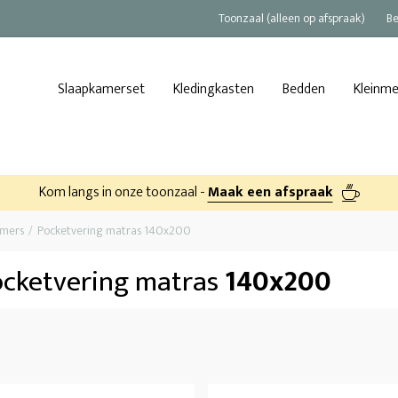
Toonzaal (alleen op afspraak)
Be
Slaapkamerset
Kledingkasten
Bedden
Kleinm
Kom langs in onze toonzaal -
Maak een afspraak
amers
Pocketvering matras 140x200
cketvering matras
140x200