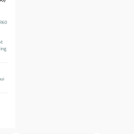
HR60
ot
ring
ui