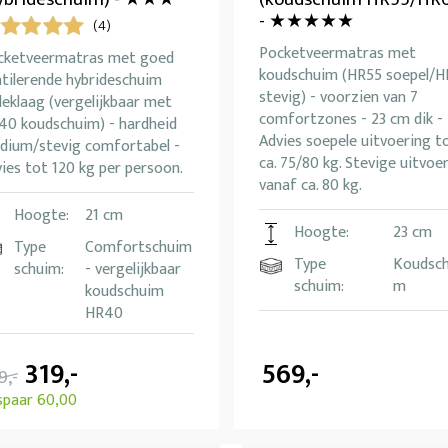
- ★★★★★
(4)
Pocketveermatras met
cketveermatras met goed
koudschuim (HR55 soepel/
ntilerende hybrideschuim
stevig) - voorzien van 7
eklaag (vergelijkbaar met
comfortzones - 23 cm dik -
40 koudschuim) - hardheid
Advies soepele uitvoering t
dium/stevig comfortabel -
ca. 75/80 kg. Stevige uitvoe
ies tot 120 kg per persoon.
vanaf ca. 80 kg.
Hoogte:
21 cm
Hoogte:
23 cm
Type
Comfortschuim
Type
Koudsch
schuim:
- vergelijkbaar
schuim:
m
koudschuim
HR40
319,-
569,-
9,-
spaar 60,00