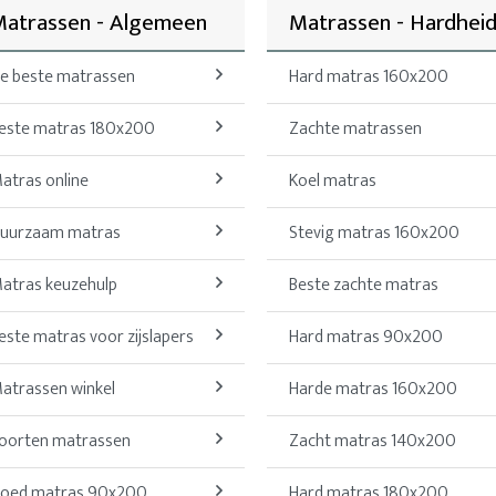
atrassen - Algemeen
Matrassen - Hardhei
e beste matrassen
Hard matras 160x200
este matras 180x200
Zachte matrassen
atras online
Koel matras
uurzaam matras
Stevig matras 160x200
atras keuzehulp
Beste zachte matras
este matras voor zijslapers
Hard matras 90x200
atrassen winkel
Harde matras 160x200
oorten matrassen
Zacht matras 140x200
oed matras 90x200
Hard matras 180x200