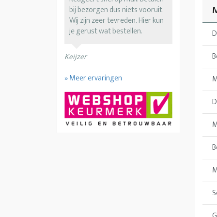
M
bij bezorgen dus niets vooruit.
Wij zijn zeer tevreden. Hier kun
je gerust wat bestellen.
D
B
Keijzer
» Meer ervaringen
M
D
M
B
M
S
G