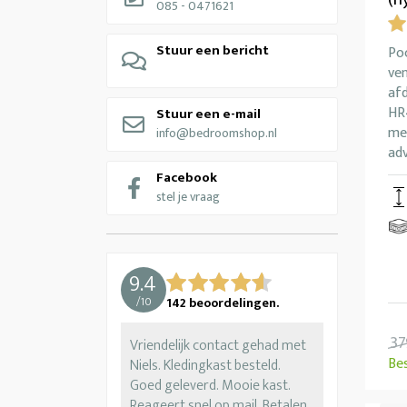
085 - 0471621
Stuur een bericht
Po
ve
afd
HR
Stuur een e-mail
me
info@bedroomshop.nl
adv
Facebook
stel je vraag
9.4
/
10
142
beoordelingen.
37
Vriendelijk contact gehad met
Be
Niels. Kledingkast besteld.
Goed geleverd. Mooie kast.
Reageert snel op mail. Betalen