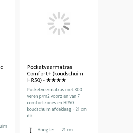
ic
Pocketveermatras
Comfort+ (koudschuim
HR50) - ★★★★
Pocketveermatras met 300
veren p/m2 voorzien van 7
comfortzones en HR50
koudschuim afdeklaag - 21 cm
dik
uim
Hoogte:
21 cm