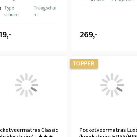
Type
Traagschui
schuim:
m
19,-
269,-
cketveermatras Classic
Pocketveermatras Lux
ybrideschuim) - ★★★
(koudschuim HR55/HR