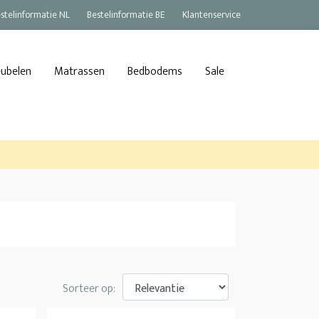
stelinformatie NL
Bestelinformatie BE
Klantenservice
eubelen
Matrassen
Bedbodems
Sale
Sorteer op: