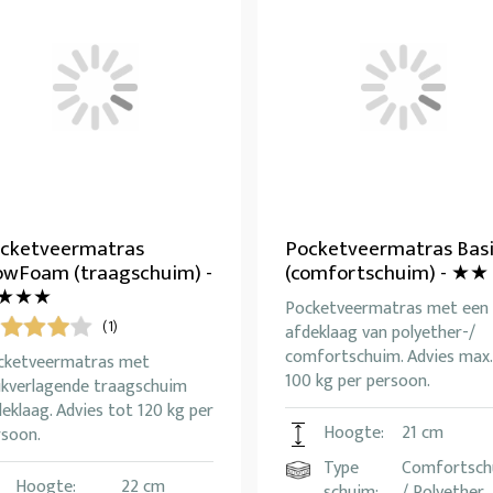
cketveermatras
Pocketveermatras Bas
owFoam (traagschuim) -
(comfortschuim) - ★★
★★★
Pocketveermatras met een
(1)
afdeklaag van polyether-/
comfortschuim. Advies max.
cketveermatras met
100 kg per persoon.
ukverlagende traagschuim
eklaag. Advies tot 120 kg per
Hoogte:
21 cm
rsoon.
Type
Comfortsch
Hoogte:
22 cm
schuim:
/ Polyether