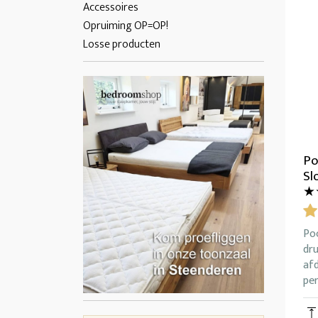
Accessoires
Opruiming OP=OP!
Losse producten
Po
Sl
★
Po
dr
afd
pe