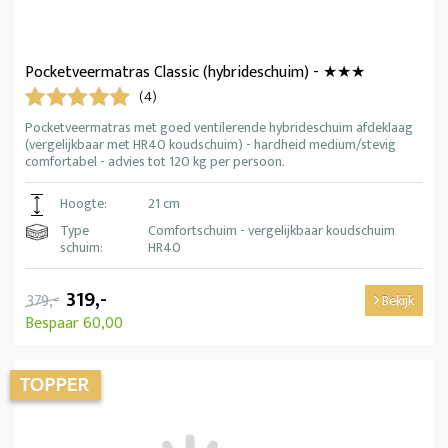
Pocketveermatras Classic (hybrideschuim) - ★★★
(4)
Pocketveermatras met goed ventilerende hybrideschuim afdeklaag
(vergelijkbaar met HR40 koudschuim) - hardheid medium/stevig
comfortabel - advies tot 120 kg per persoon.
Hoogte:
21 cm
Type
Comfortschuim - vergelijkbaar koudschuim
schuim:
HR40
319,-
379,-
Bekijk
Bespaar 60,00