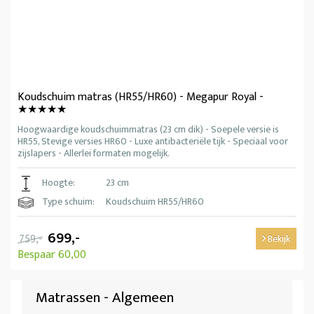
Koudschuim matras (HR55/HR60) - Megapur Royal -
★★★★★
Hoogwaardige koudschuimmatras (23 cm dik) - Soepele versie is
HR55, Stevige versies HR60 - Luxe antibacteriële tijk - Speciaal voor
zijslapers - Allerlei formaten mogelijk.
Hoogte:
23 cm
Type schuim:
Koudschuim HR55/HR60
699,-
759,-
Bekijk
Bespaar 60,00
Matrassen - Algemeen