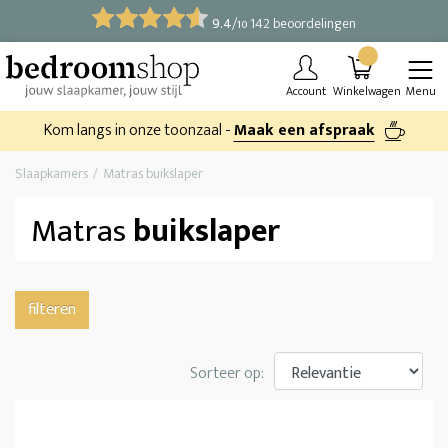
9.4
/
142 beoordelingen
10
Account
Winkelwagen
Menu
Kom langs in onze toonzaal -
Maak een afspraak
Slaapkamers
Matras buikslaper
Matras
buikslaper
filteren
Sorteer op: